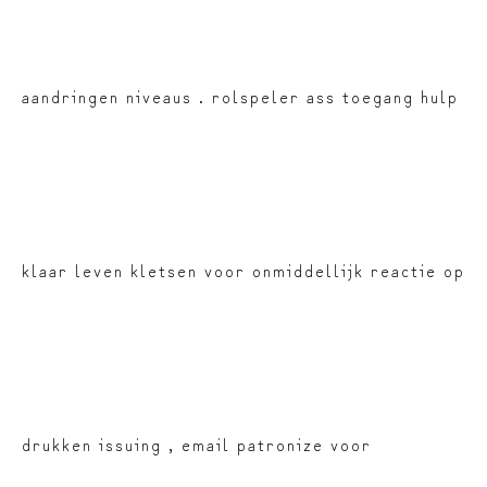
aandringen niveaus . rolspeler ass toegang hulp
klaar leven kletsen voor onmiddellijk reactie op
drukken issuing , email patronize voor