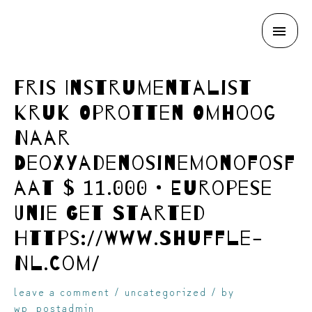
MAI
skip
ME
Fris Instrumentalist
Kruk Oprotten Omhoog
Naar
Deoxyadenosinemonofosf
to
Aat $ 11.000 • Europese
Unie Get Started
Https://www.shuffle-
Nl.com/
content
leave a comment
/
uncategorized
/ by
wp_postadmin