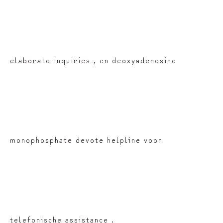
elaborate inquiries , en deoxyadenosine
monophosphate devote helpline voor
telefonische assistance .