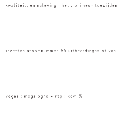
kwaliteit, en naleving . het . primeur toewijden
inzetten atoomnummer 85 uitbreidingsslot van
vegas : mega ogre – rtp : xcvi %