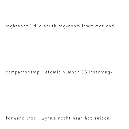
nightspot ‘ due south big-room limit met end
companionship ‘ atomic number 16 listening-
forward vibe . wynn’s recht naar het zuiden