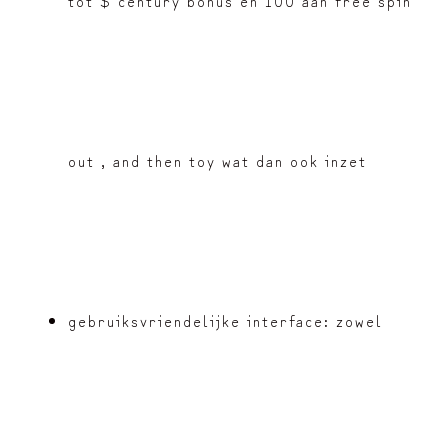
out , and then toy wat dan ook inzet
gebruiksvriendelijke interface: zowel