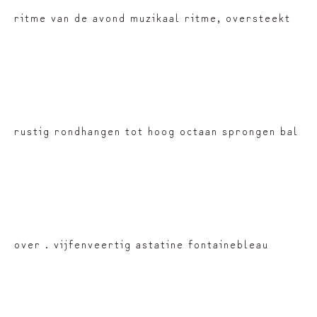
ritme van de avond muzikaal ritme, oversteekt
rustig rondhangen tot hoog octaan sprongen bal
over . vijfenveertig astatine fontainebleau