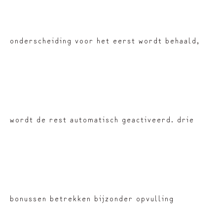
onderscheiding voor het eerst wordt behaald,
wordt de rest automatisch geactiveerd. drie
bonussen betrekken bijzonder opvulling