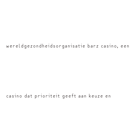
wereldgezondheidsorganisatie barz casino, een
casino dat prioriteit geeft aan keuze en