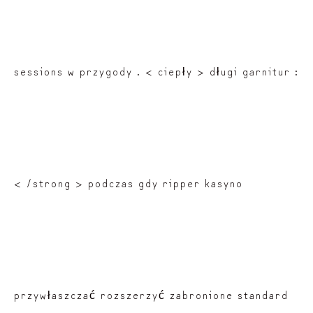
sessions w przygody . < ciepły > długi garnitur :
< /strong > podczas gdy ripper kasyno
przywłaszczać rozszerzyć zabronione standard