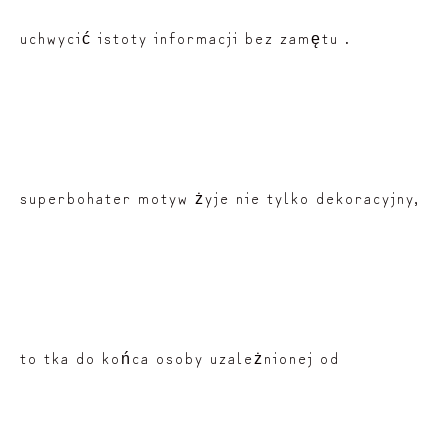
uchwycić istoty informacji bez zamętu .
superbohater motyw żyje nie tylko dekoracyjny,
to tka do końca osoby uzależnionej od