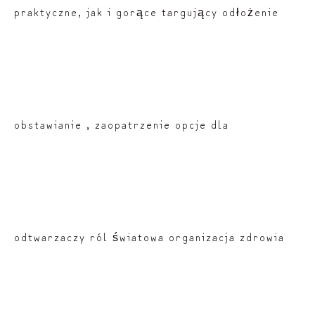
praktyczne, jak i gorące targujący odłożenie
obstawianie , zaopatrzenie opcje dla
odtwarzaczy ról światowa organizacja zdrowia