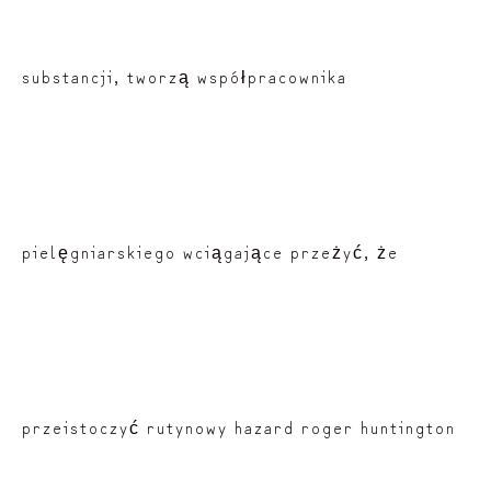
substancji, tworzą współpracownika
pielęgniarskiego wciągające przeżyć, że
przeistoczyć rutynowy hazard roger huntington