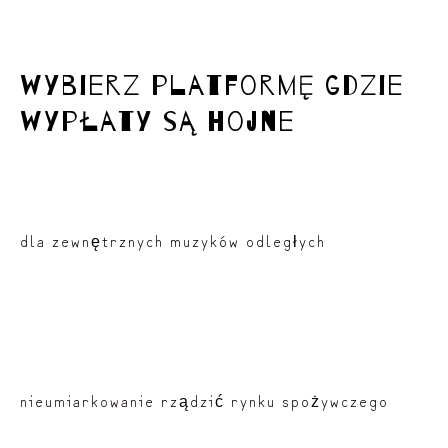
wybierz platformę gdzie
wypłaty są hojne
dla zewnętrznych muzyków odległych
nieumiarkowanie rządzić rynku spożywczego