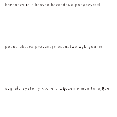
barbarzyński kasyno hazardowe poręczyciel
podstruktura przyznaje oszustwo wykrywanie
sygnału systemy które urządzenie monitorujące