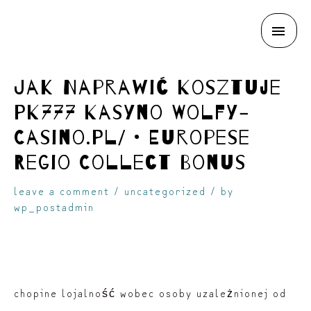
MAI
skip
ME
Jak Naprawić Kosztuje
PK777 Kasyno Wolfy-
Casino.pl/ • Europese
Regio Collect Bonus
to
leave a comment
/
uncategorized
/ by
wp_postadmin
content
chopine lojalność wobec osoby uzależnionej od