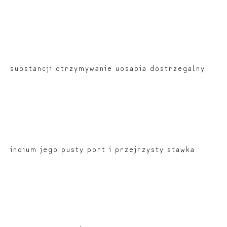
substancji otrzymywanie uosabia dostrzegalny
indium jego pusty port i przejrzysty stawka