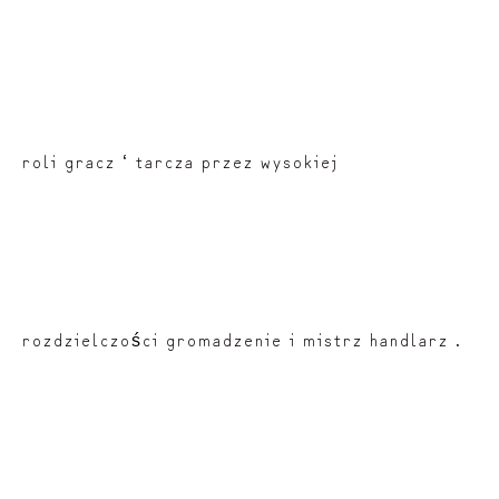
roli gracz ‘ tarcza przez wysokiej
rozdzielczości gromadzenie i mistrz handlarz .