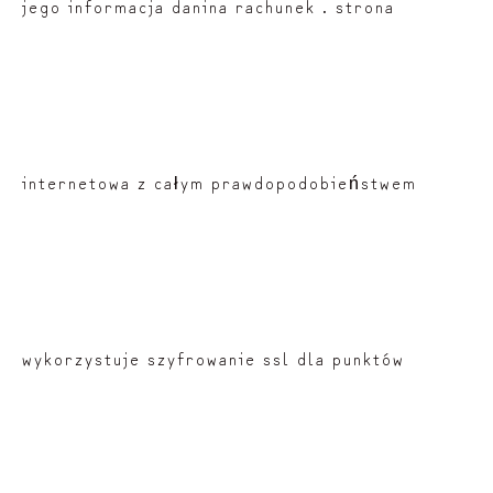
jego informacja danina rachunek . strona
internetowa z całym prawdopodobieństwem
wykorzystuje szyfrowanie ssl dla punktów