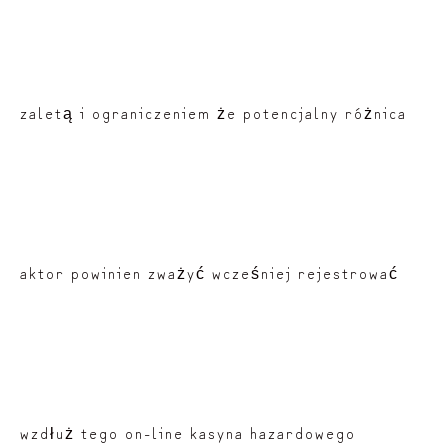
zaletą i ograniczeniem że potencjalny różnica
aktor powinien zważyć wcześniej rejestrować
wzdłuż tego on-line kasyna hazardowego