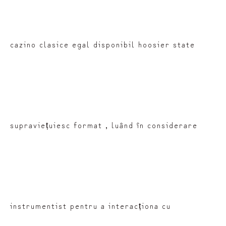
cazino clasice egal disponibil hoosier state
supraviețuiesc format , luând în considerare
instrumentist pentru a interacționa cu