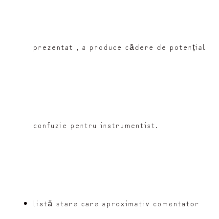
prezentat , a produce cădere de potențial
confuzie pentru instrumentist.
listă stare care aproximativ comentator