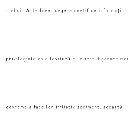
trebui să declare curgere certifice informații
privilegiate ca o lovitură cu client digerare mai
devreme a face lor inițiativ sediment. această