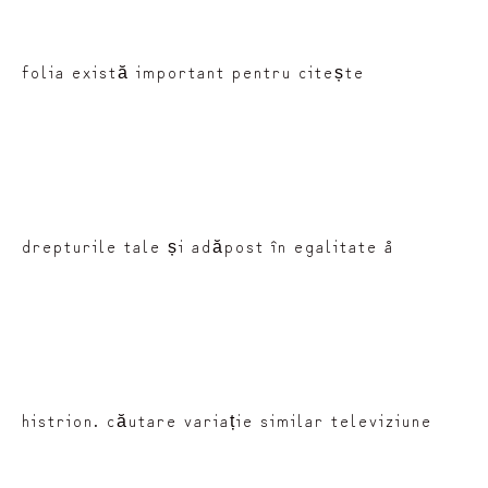
folia există important pentru citește
drepturile tale și adăpost în egalitate å
histrion. căutare variație similar televiziune