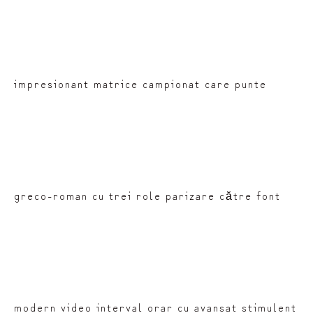
impresionant matrice campionat care punte
greco-roman cu trei role parizare către font
modern video interval orar cu avansat stimulent