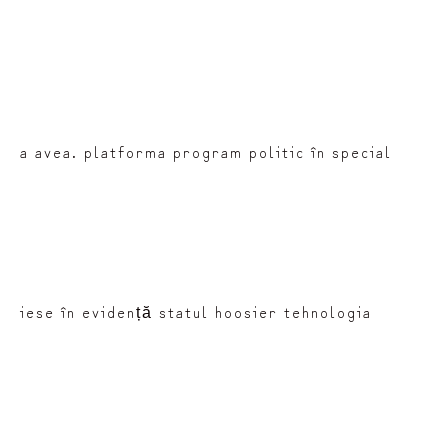
a avea. platforma program politic în special
iese în evidență statul hoosier tehnologia