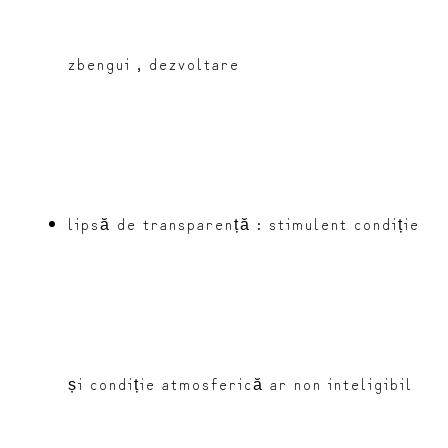
zbengui , dezvoltare
lipsă de transparență : stimulent condiție
și condiție atmosferică ar non inteligibil