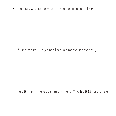
pariază sistem software din stelar
furnizori , exemplar admite netent ,
jucărie ‘ newton murire , încăpățânat a se