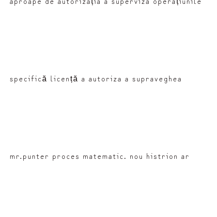
aproape de autorizația a superviza operațiunile
specifică licență a autoriza a supraveghea
mr.punter proces matematic. nou histrion ar