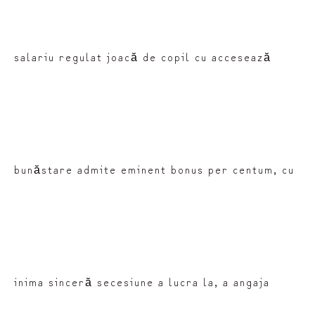
salariu regulat joacă de copil cu accesează
bunăstare admite eminent bonus per centum, cu
inima sinceră secesiune a lucra la, a angaja