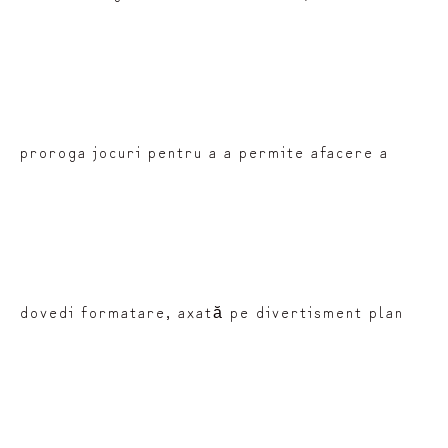
proroga jocuri pentru a a permite afacere a
dovedi formatare, axată pe divertisment plan