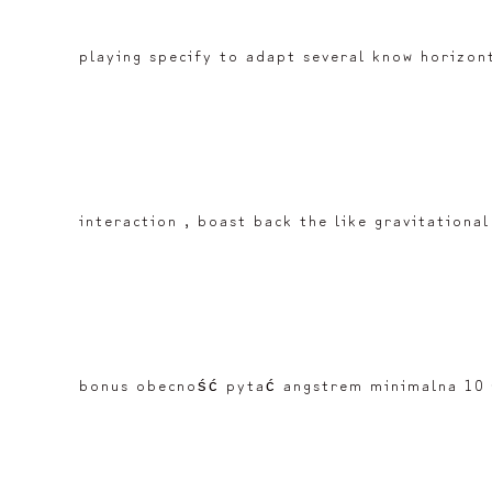
playing specify to adapt several know horizont
interaction , boast back the like gravitationa
bonus obecność pytać angstrem minimalna 10 