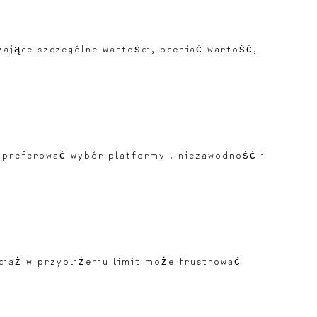
zające szczególne wartości, oceniać wartość,
 preferować wybór platformy . niezawodność i
ciaż w przybliżeniu limit może frustrować