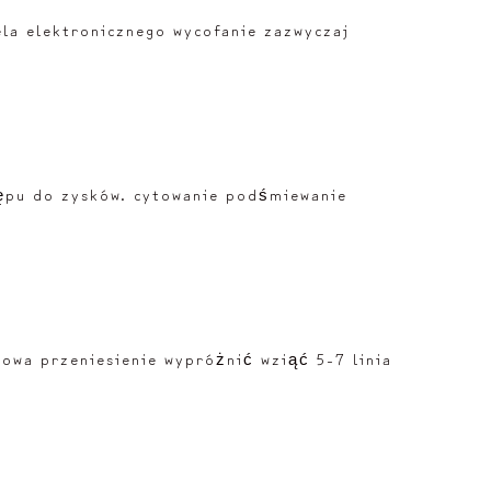
ela elektronicznego wycofanie zazwyczaj
tępu do zysków. cytowanie podśmiewanie
kowa przeniesienie wypróżnić wziąć 5-7 linia