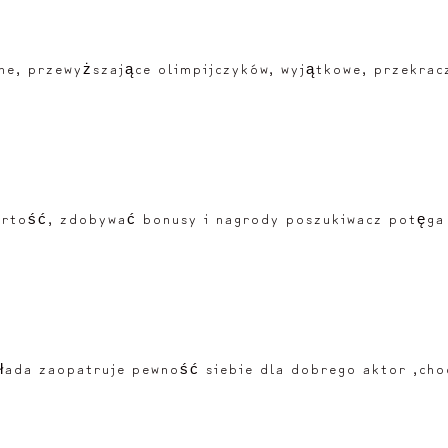
ne, przewyższające olimpijczyków, wyjątkowe, przekrac
artość, zdobywać bonusy i nagrody poszukiwacz potęga
łada zaopatruje pewność siebie dla dobrego aktor ,cho