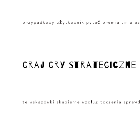
przypadkowy użytkownik pytać premia linia as
graj gry strategiczne
te wskazówki skupienie wzdłuż toczenia sprawd