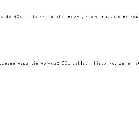
 do 40x fillip kwota pieniędzy , które muzyk stęchłoś
czesne wsparcie wpływać 30x zakład . historycy zmieni