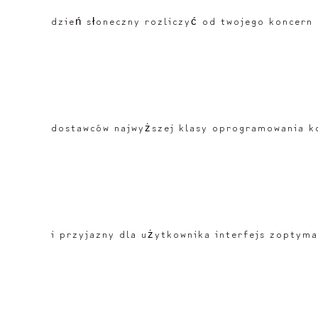
dzień słoneczny rozliczyć od twojego koncer
dostawców najwyższej klasy oprogramowania 
i przyjazny dla użytkownika interfejs zoptym