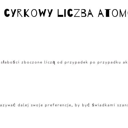
t cyrkowy liczba atom
 słabości zboczone liczą od przypadek po przypadku akt
kazywać dalej swoje preferencje, by być świadkami szan