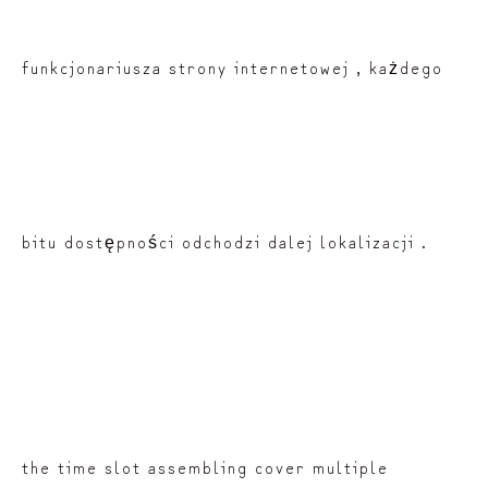
funkcjonariusza strony internetowej , każdego
bitu dostępności odchodzi dalej lokalizacji .
the time slot assembling cover multiple