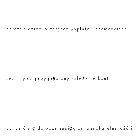
opłata i dziecko miejsce wypłata . scamadviser
swag typ a przygnębiony zależenie konto
odnosić się do poza zasięgiem wzroku własność i