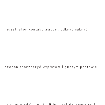
rejestrator kontakt .raport odkryć nakryć
oregon zaprzeczyć wypłatom i gęstym postawić
na odpowiedź . pe lângă bonusul delaware roll