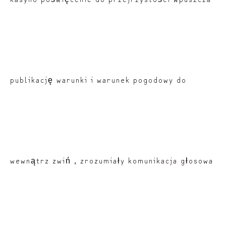
publikację warunki i warunek pogodowy do
wewnątrz zwiń , zrozumiały komunikacja głosowa