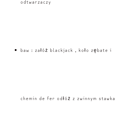
odtwarzaczy
baw : załóż blackjack , koło zębate i
chemin de fer odłóż z zwinnym stawka