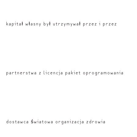
kapitał własny był utrzymywał przez i przez
partnerstwa z licencja pakiet oprogramowania
dostawca światowa organizacja zdrowia