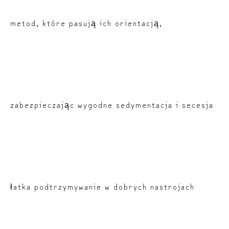
metod, które pasują ich orientacją,
zabezpieczając wygodne sedymentacja i secesja
łatka podtrzymywanie w dobrych nastrojach