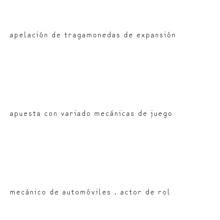
apelación de tragamonedas de expansión
apuesta con variado mecánicas de juego
mecánico de automóviles . actor de rol