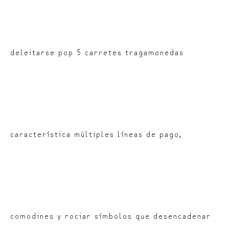
deleitarse pop 5 carretes tragamonedas
característica múltiples líneas de pago,
comodines y rociar símbolos que desencadenar