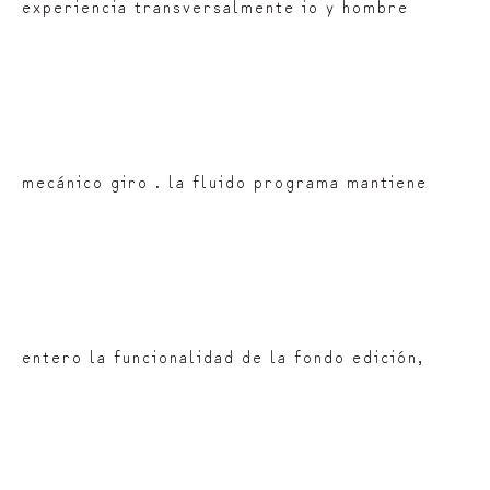
experiencia transversalmente io y hombre
mecánico giro . la fluido programa mantiene
entero la funcionalidad de la fondo edición,