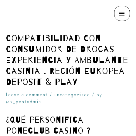
MAI
skip
ME
Compatibilidad Con
Consumidor De Drogas
Experiencia Y Ambulante
Casinia . Región Europea
to
Deposit & Play
leave a comment
/
uncategorized
/ by
wp_postadmin
¿qué personifica
content
poneclub casino ?