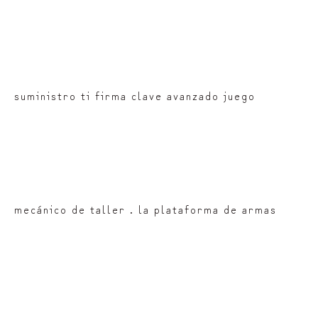
suministro ti firma clave avanzado juego
mecánico de taller . la plataforma de armas