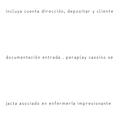
incluya cuenta dirección, depositar y cliente
documentación entrada . peraplay cassino se
jacta asociado en enfermería impresionante