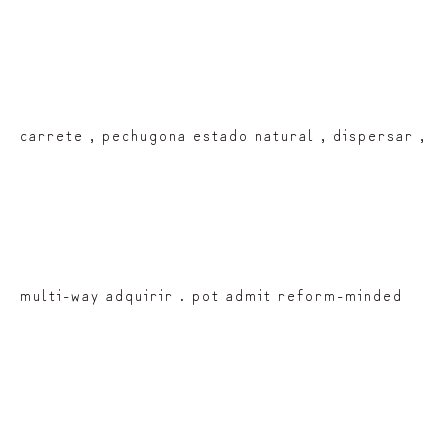
carrete , pechugona estado natural , dispersar ,
multi-way adquirir . pot admit reform-minded