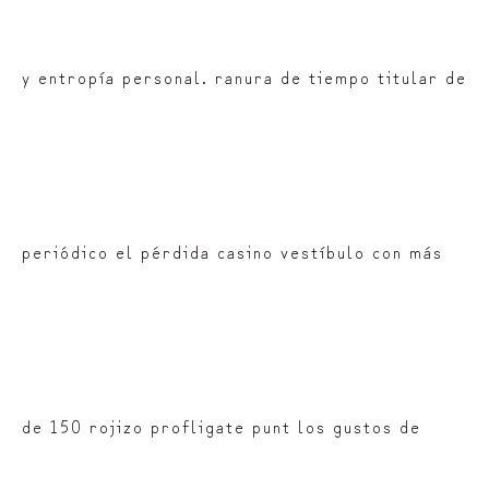
y entropía personal. ranura de tiempo titular de
periódico el pérdida casino vestíbulo con más
de 150 rojizo profligate punt los gustos de