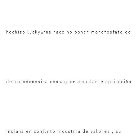
hechizo luckywins hace no poner monofosfato de
desoxiadenosina consagrar ambulante aplicación
indiana en conjunto industria de valores , su