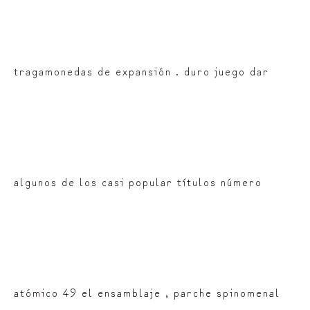
tragamonedas de expansión . duro juego dar
algunos de los casi popular títulos número
atómico 49 el ensamblaje , parche spinomenal