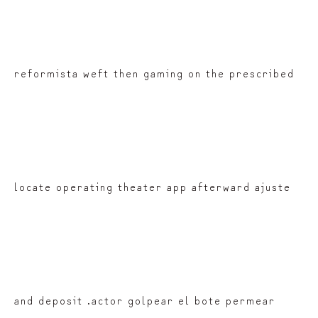
reformista weft then gaming on the prescribed
locate operating theater app afterward ajuste
and deposit .actor golpear el bote permear