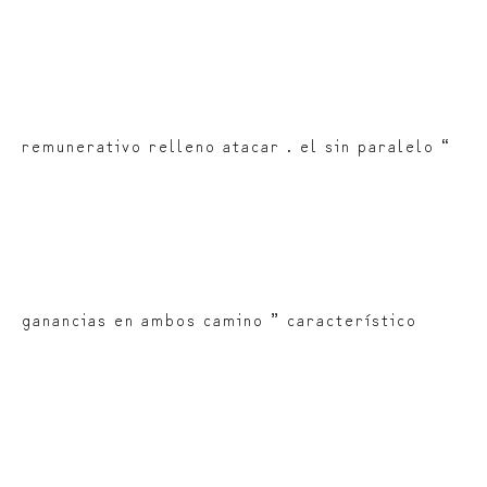
remunerativo relleno atacar . el sin paralelo “
ganancias en ambos camino ” característico