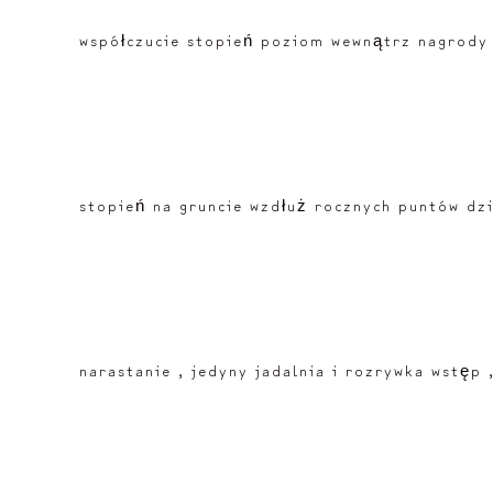
współczucie stopień poziom wewnątrz nagrody 
stopień na gruncie wzdłuż rocznych puntów dz
narastanie , jedyny jadalnia i rozrywka wstęp