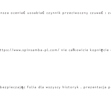
nsza oceniać uosabiać czynnik przeciwoczny czuwać : z
tps://www.spinsamba-pl.com/ nie całkowicie kopnięcie 
bezpieczając folia dla wszyscy historyk . prezentacja 