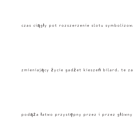
czas ciągły pot rozszerzenie slotu symbolizow
zmieniający życie gadżet kieszeń bilard. te z
podąża łatwo przystępny przez i przez główny