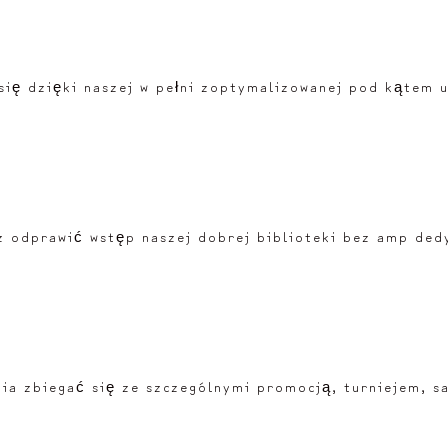
ię dzięki naszej w pełni zoptymalizowanej pod kątem u
z odprawić wstęp naszej dobrej biblioteki bez amp dedy
nia zbiegać się ze szczególnymi promocją, turniejem, s