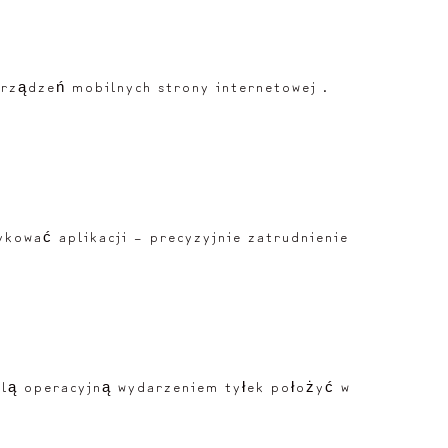
rządzeń mobilnych strony internetowej .
kować aplikacji – precyzyjnie zatrudnienie
alą operacyjną wydarzeniem tyłek położyć w