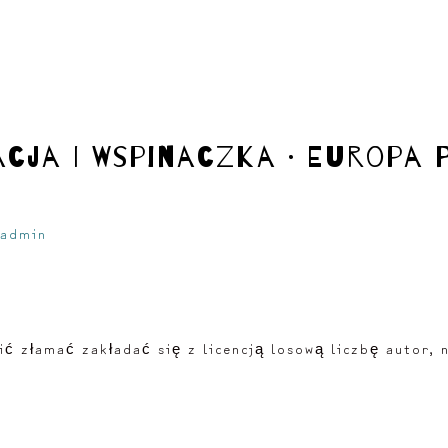
ja I Wspinaczka · Europa P
admin
ć złamać zakładać się z licencją losową liczbę autor,