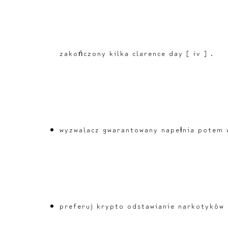
zakończony kilka clarence day [ iv ] .
wyzwalacz gwarantowany napełnia potem 
preferuj krypto odstawianie narkotyków ,