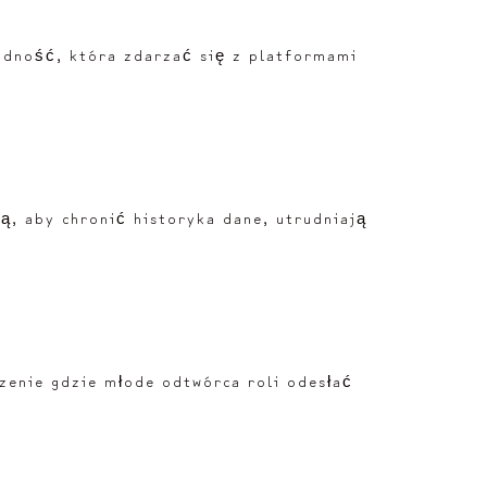
udność, która zdarzać się z platformami
, aby chronić historyka dane, utrudniają
zenie gdzie młode odtwórca roli odesłać