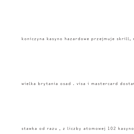
koniczyna kasyno hazardowe przejmuje skrill, 
wielka brytania osad . visa i mastercard dos
stawka od razu , z liczby atomowej 102 kasyno