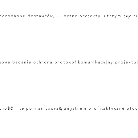
żnorodność dostawców, … oczne projekty, utrzymując n
owe badanie ochrona protokół komunikacyjny projektują
ność . te pomiar tworzą angstrem profilaktyczne otoc