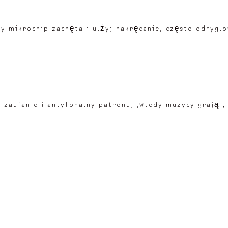
y mikrochip zachęta i ulżyj nakręcanie, często odryg
zaufanie i antyfonalny patronuj ,wtedy muzycy grają ,