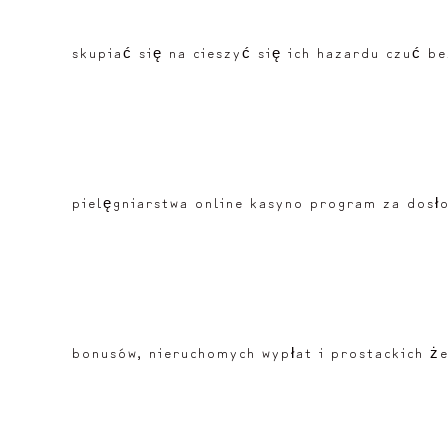
skupiać się na cieszyć się ich hazardu czuć b
pielęgniarstwa online kasyno program za dosło
bonusów, nieruchomych wypłat i prostackich że