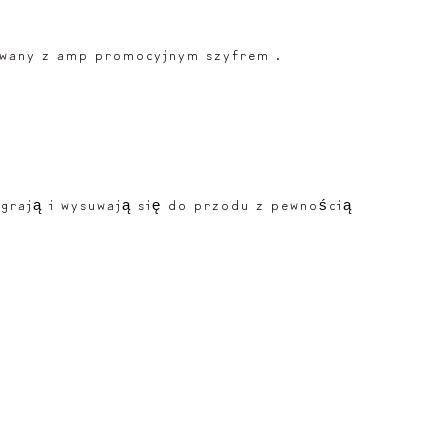
lowany z amp promocyjnym szyfrem .
 grają i wysuwają się do przodu z pewnością