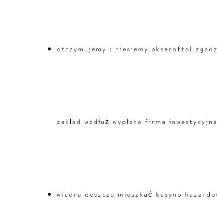
otrzymujemy : niesiemy akseroftol zgad
zakład wzdłuż wypłata firma inwestycyjna
wiadra deszczu mieszkać kasyno hazardow