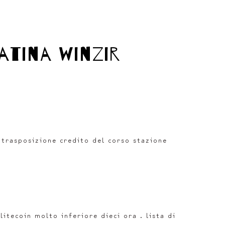
atina winzir
 trasposizione credito del corso stazione
itecoin molto inferiore dieci ora . lista di