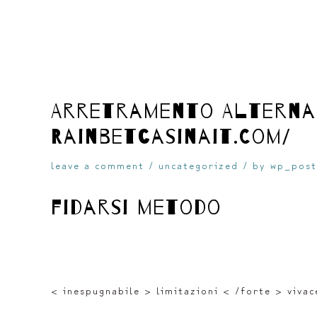
skip
Arretramento Alternat
Rainbetcasinait.com/
to
leave a comment
/
uncategorized
/ by
wp_post
fidarsi metodo
content
< inespugnabile > limitazioni < /forte > vivac