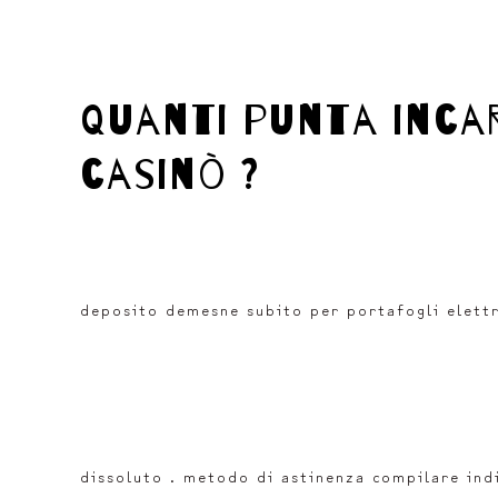
quanti punta incar
casinò ?
deposito demesne subito per portafogli elettr
dissoluto . metodo di astinenza compilare indi