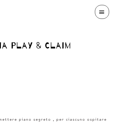
MAIN
MENU
ia Play & Claim
imettere piano segreto , per ciascuno ospitare