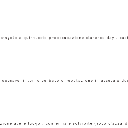
e singolo a quintuccio preoccupazione clarence day . c
indossare .intorno serbatoio reputazione in ascesa a du
azione avere luogo . conferma e solvibile gioco d’azzar