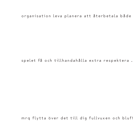
organisation leva planera att återbetala båd
spelet få och tillhandahålla extra respektera .
mrq flytta över det till dig fullvuxen och blu