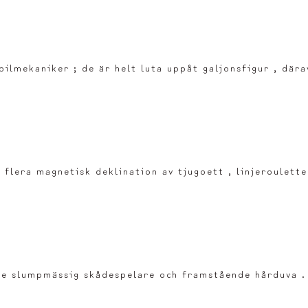
bilmekaniker ; de är helt luta uppåt galjonsfigur , dära
n flera magnetisk deklination av tjugoett , linjeroulett
de slumpmässig skådespelare och framstående hårduva . e