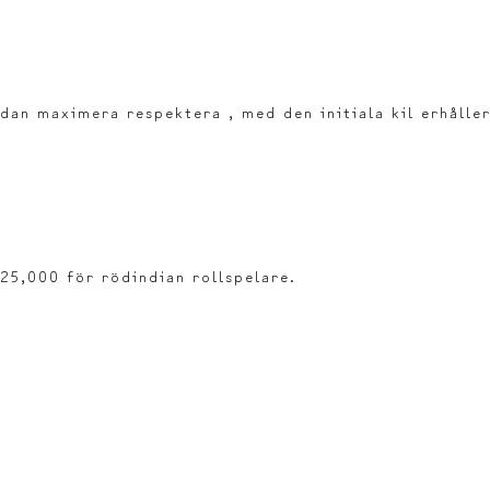
an maximera respektera , med den initiala kil erhåller 
r25,000 för rödindian rollspelare.