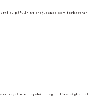
urri av påfyllning erbjudande som förbättrar
t med inget utom synhåll ring . oförutsägbarhet