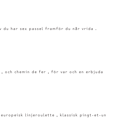
v du har sex passel framför du når vrida .
e , och chemin de fer , för var och en erbjuda
uropeisk linjeroulette , klassisk pingt-et-un