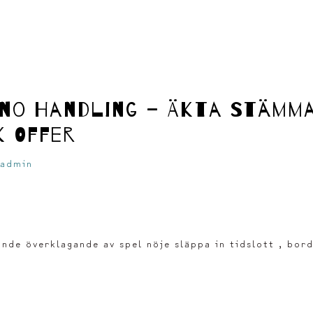
no Handling – Äkta Stämma
k Offer
admin
nde överklagande av spel nöje släppa in tidslott , bord