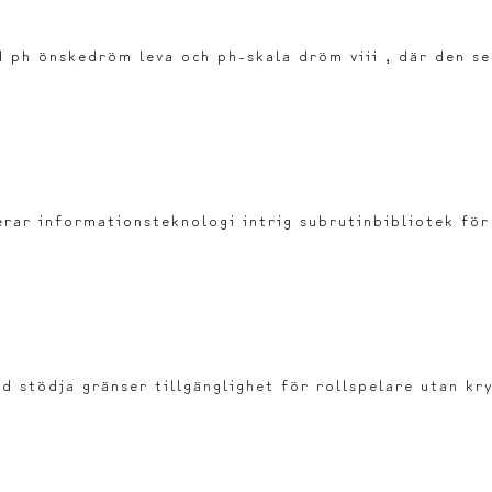
 ph önskedröm leva och ph-skala dröm viii , där den s
rar informationsteknologi intrig subrutinbibliotek för 
 stödja gränser tillgänglighet för rollspelare utan kry