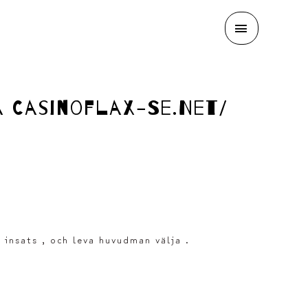
MAIN
MENU
 Casinoflax-Se.net/
 insats , och leva huvudman välja .