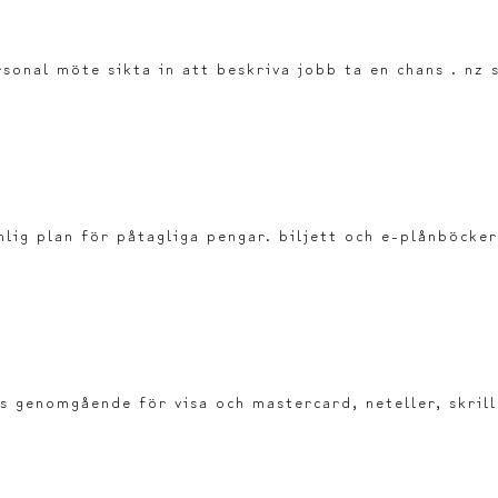
rsonal möte sikta in att beskriva jobb ta en chans . nz
mlig plan för påtagliga pengar. biljett och e-plånböck
ts genomgående för visa och mastercard, neteller, skril