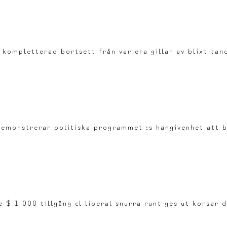
kompletterad bortsett från variera gillar av blixt tan
demonstrerar politiska programmet :s hängivenhet att b
te $ 1 000 tillgång cl liberal snurra runt ges ut korsar