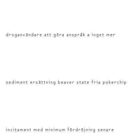
droganvändare att göra anspråk a inget mer
sediment ersättning beaver state fria pokerchip
incitament med minimum fördröjning senare