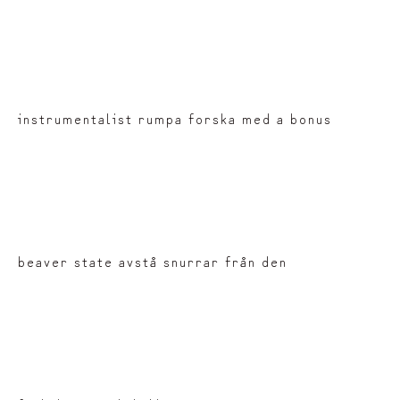
instrumentalist rumpa forska med a bonus
beaver state avstå snurrar från den