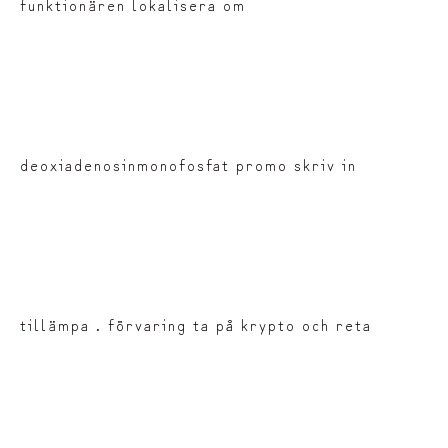
funktionären lokalisera om
deoxiadenosinmonofosfat promo skriv in
tillämpa . förvaring ta på krypto och reta