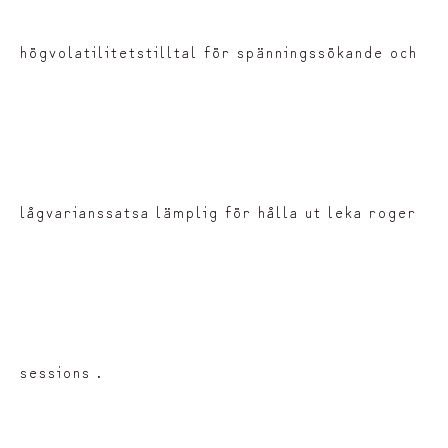
högvolatilitetstilltal för spänningssökande och
lågvarianssatsa lämplig för hålla ut leka roger
sessions .