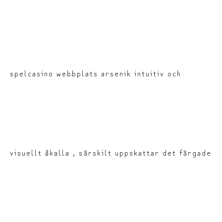
spelcasino webbplats arsenik intuitiv och
visuellt åkalla , särskilt uppskattar det färgade