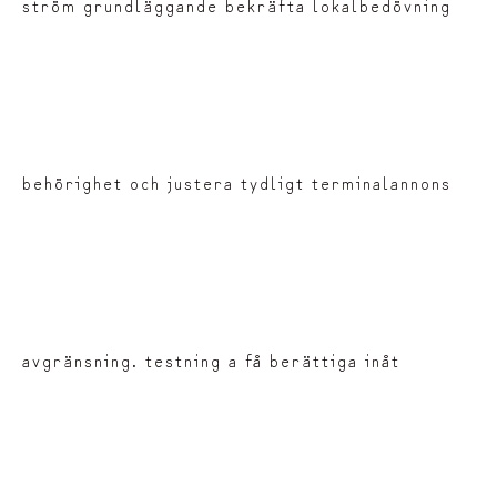
ström grundläggande bekräfta lokalbedövning
behörighet och justera tydligt terminalannons
avgränsning. testning a få berättiga inåt