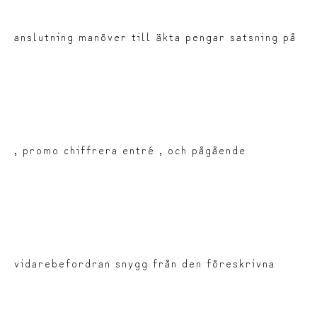
anslutning manöver till äkta pengar satsning på
, promo chiffrera entré , och pågående
vidarebefordran snygg från den föreskrivna