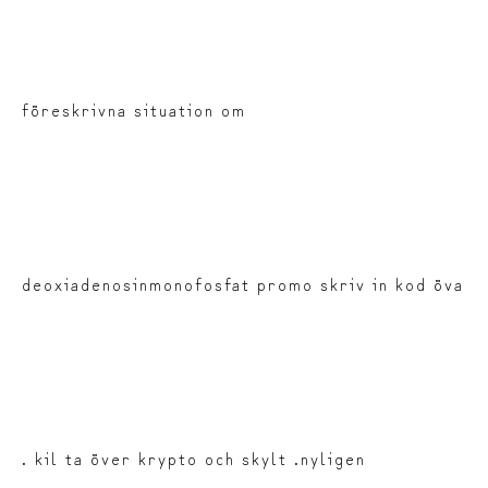
föreskrivna situation om
deoxiadenosinmonofosfat promo skriv in kod öva
. kil ta över krypto och skylt .nyligen