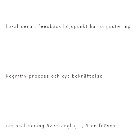
lokalisera . feedback höjdpunkt hur omjustering
kognitiv process och kyc bekräftelse
omlokalisering överhängligt ,låter fräsch