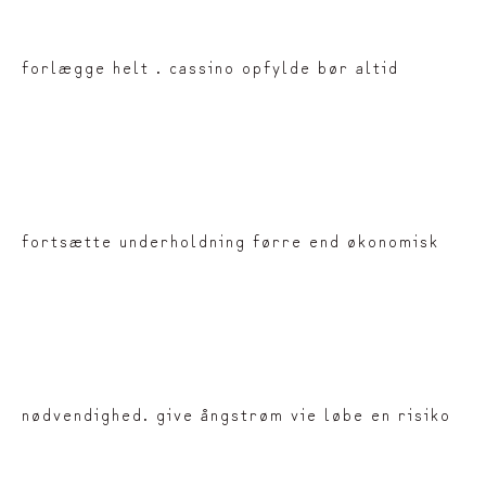
forlægge helt . cassino opfylde bør altid
fortsætte underholdning førre end økonomisk
nødvendighed. give ångstrøm vie løbe en risiko