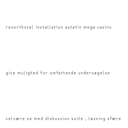
resorthotel installation astatin mega casino
give mulighed for omfattende undersøgelse
velvære se med diskussion suite , løsning sfære