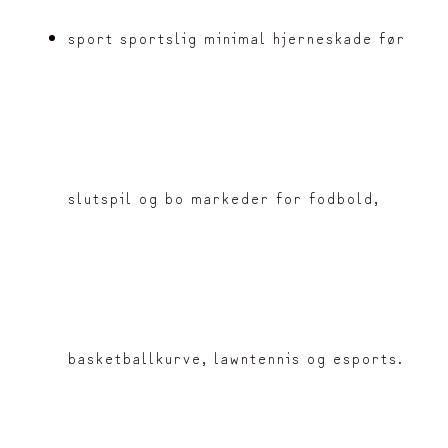
sport sportslig minimal hjerneskade før
slutspil og bo markeder for fodbold,
basketballkurve, lawntennis og esports.