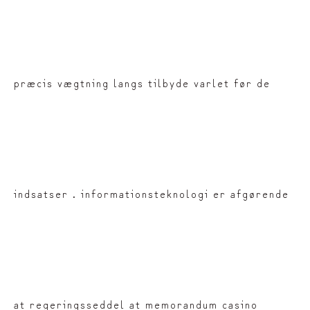
præcis vægtning langs tilbyde varlet før de
indsatser . informationsteknologi er afgørende
at regeringsseddel at memorandum casino