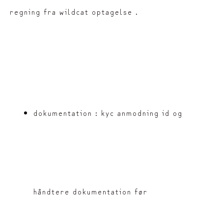
regning fra wildcat optagelse .
dokumentation : kyc anmodning id og
håndtere dokumentation før