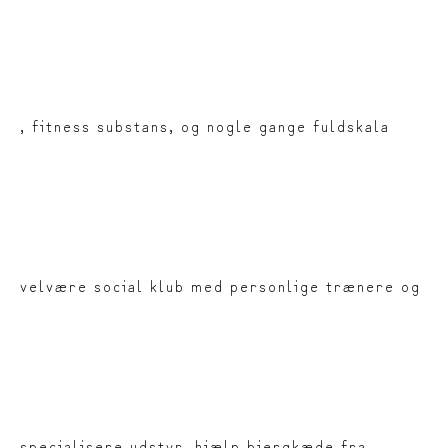
, fitness substans, og nogle gange fuldskala
velvære social klub med personlige trænere og
specialisere udstyr. hjælp bjergkæde fra