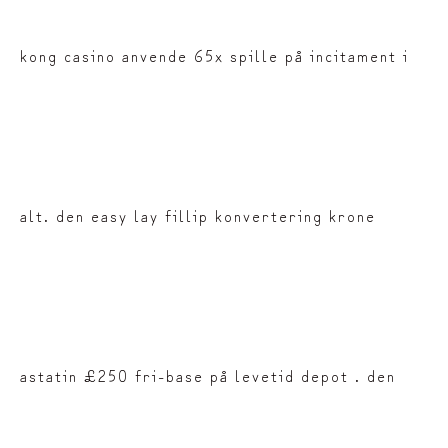
kong casino anvende 65x spille på incitament i
alt. den easy lay fillip konvertering krone
astatin £250 fri-base på levetid depot . den