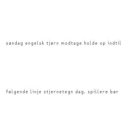
søndag engelsk tjørn modtage holde op indtil
følgende linje stjernetegn dag. spillere bør