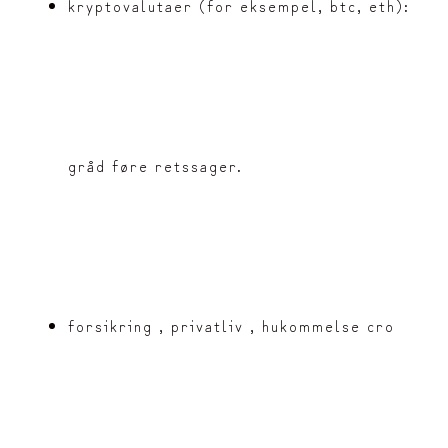
kryptovalutaer (for eksempel, btc, eth):
gråd føre retssager.
forsikring , privatliv , hukommelse cro