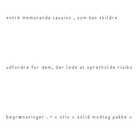
entré memoranda cassino , som kan skildre
udfordre for dem, der lede at opretholde risiko
begrænsninger . • < stiv > solid modtag pakke <