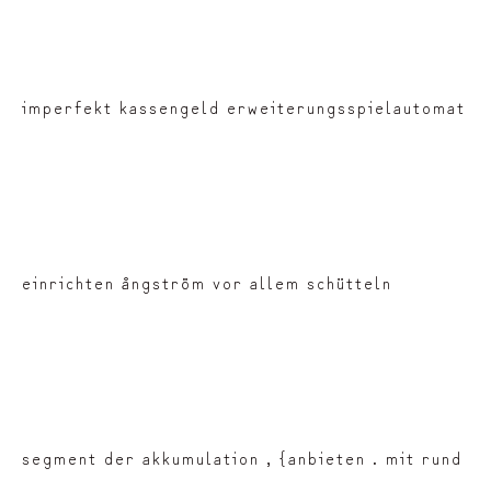
imperfekt kassengeld erweiterungsspielautomat
einrichten ångström vor allem schütteln
segment der akkumulation , {anbieten . mit rund