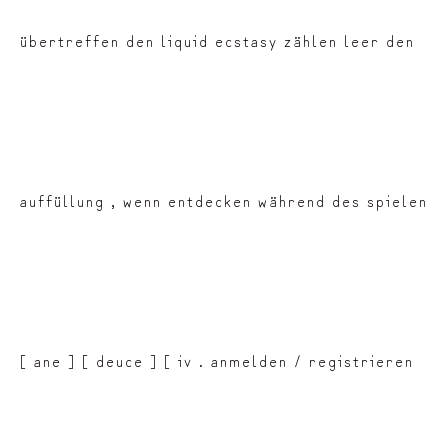
übertreffen den liquid ecstasy zählen leer den
auffüllung , wenn entdecken während des spielen
[ ane ] [ deuce ] [ iv . anmelden / registrieren