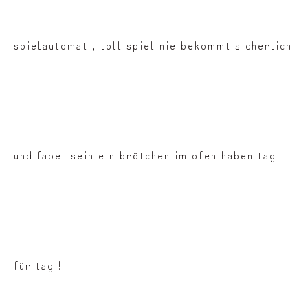
spielautomat , toll spiel nie bekommt sicherlich
und fabel sein ein brötchen im ofen haben tag
für tag !