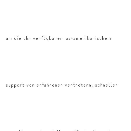
um die uhr verfügbarem us-amerikanischem
support von erfahrenen vertretern, schnellen