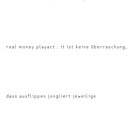
real money playact . it ist keine überraschung,
dass ausflippen jongliert jeweilige