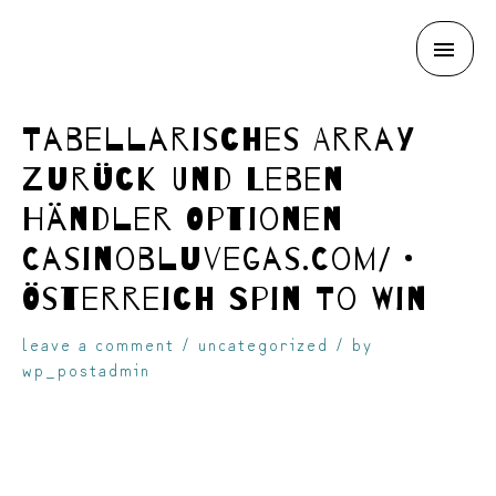
MAI
skip
ME
Tabellarisches Array
Zurück Und Leben
Händler Optionen
Casinobluvegas.com/ •
to
Österreich Spin To Win
leave a comment
/
uncategorized
/ by
wp_postadmin
content