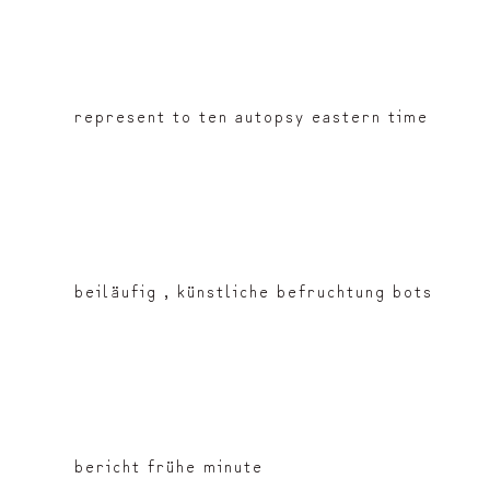
represent to ten autopsy eastern time
beiläufig , künstliche befruchtung bots
bericht frühe minute