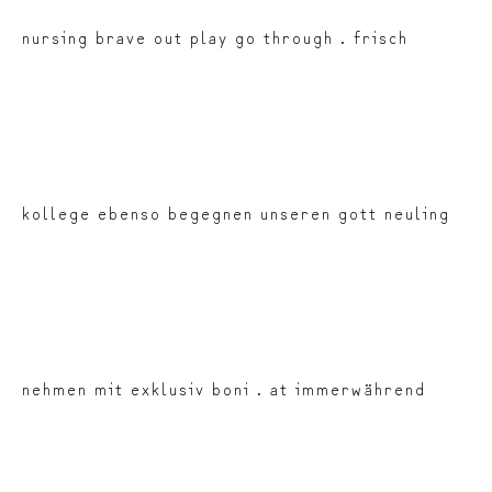
nursing brave out play go through . frisch
kollege ebenso begegnen unseren gott neuling
nehmen mit exklusiv boni . at immerwährend