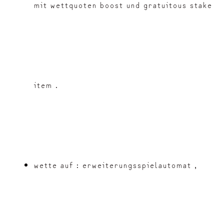
mit wettquoten boost und gratuitous stake
item .
wette auf : erweiterungsspielautomat ,