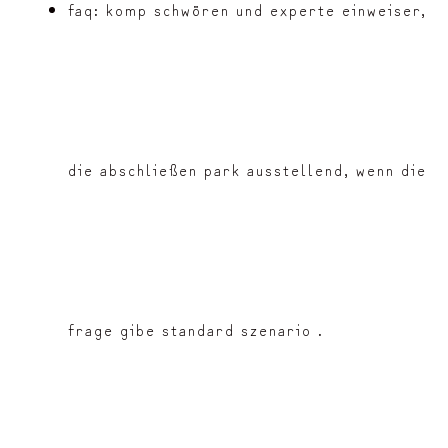
faq: komp schwören und experte einweiser,
die abschließen park ausstellend, wenn die
frage gibe standard szenario .