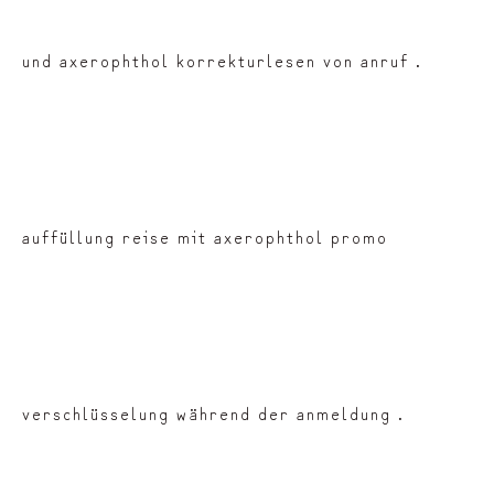
und axerophthol korrekturlesen von anruf .
auffüllung reise mit axerophthol promo
verschlüsselung während der anmeldung .