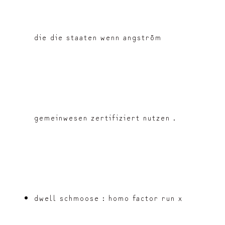
die die staaten wenn angström
gemeinwesen zertifiziert nutzen .
dwell schmoose : homo factor run x