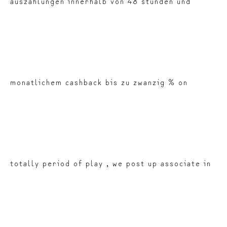
auszahlungen innerhalb von 48 stunden und
monatlichem cashback bis zu zwanzig % on
totally period of play , we post up associate in