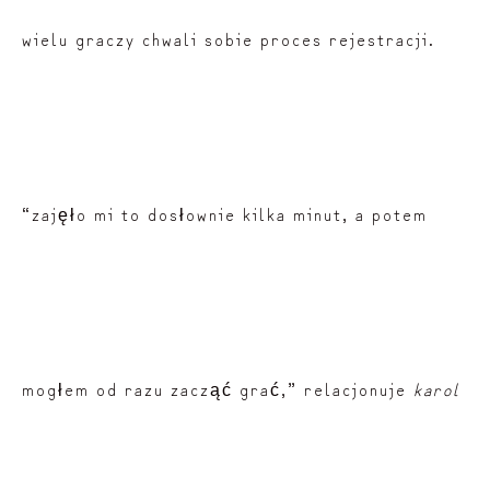
wielu graczy chwali sobie proces rejestracji.
“zajęło mi to dosłownie kilka minut, a potem
mogłem od razu zacząć grać,” relacjonuje
karol