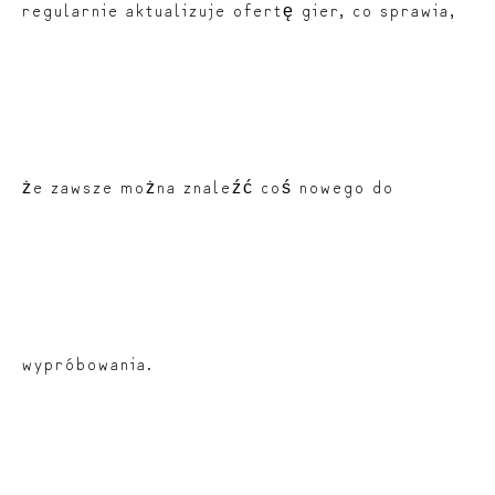
regularnie aktualizuje ofertę gier, co sprawia,
że zawsze można znaleźć coś nowego do
wypróbowania.