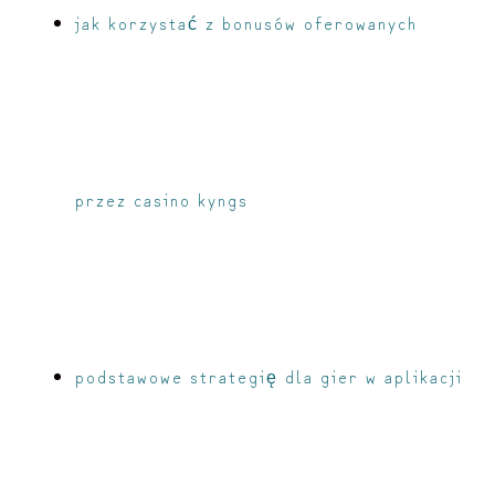
jak korzystać z bonusów oferowanych
przez casino kyngs
podstawowe strategię dla gier w aplikacji