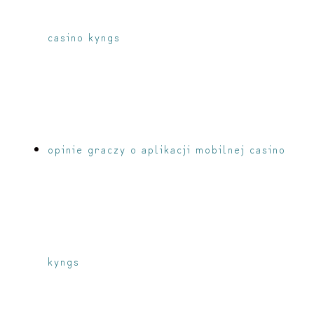
casino kyngs
opinie graczy o aplikacji mobilnej casino
kyngs