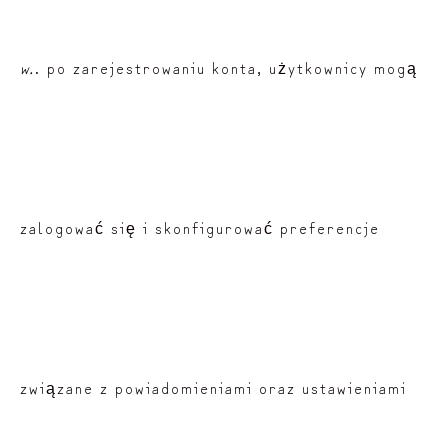
w.
. po zarejestrowaniu konta, użytkownicy mogą
zalogować się i skonfigurować preferencje
związane z powiadomieniami oraz ustawieniami