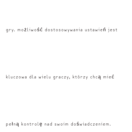
gry. możliwość dostosowywania ustawień jest
kluczowa dla wielu graczy, którzy chcą mieć
pełną kontrolę nad swoim doświadczeniem.