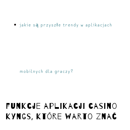
jakie są przyszłe trendy w aplikacjach
mobilnych dla graczy?
funkcje aplikacji casino
kyngs, które warto znać