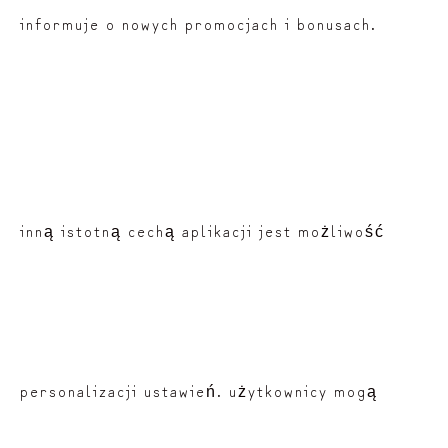
informuje o nowych promocjach i bonusach.
inną istotną cechą aplikacji jest możliwość
personalizacji ustawień. użytkownicy mogą