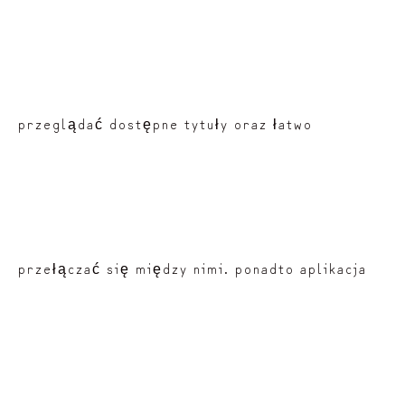
przeglądać dostępne tytuły oraz łatwo
przełączać się między nimi. ponadto aplikacja