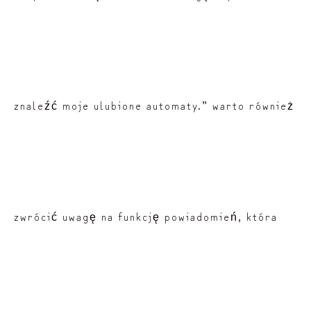
znaleźć moje ulubione automaty.” warto również
zwrócić uwagę na funkcję powiadomień, która