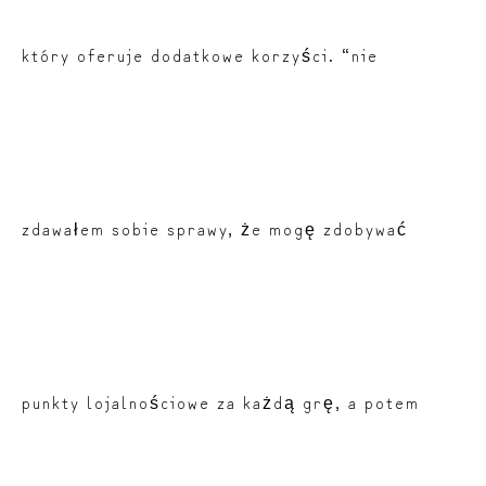
który oferuje dodatkowe korzyści. “nie
zdawałem sobie sprawy, że mogę zdobywać
punkty lojalnościowe za każdą grę, a potem