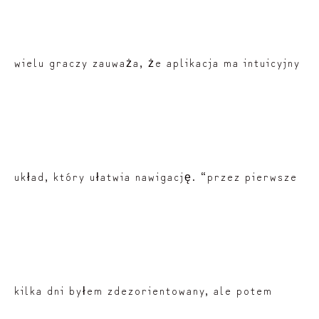
wielu graczy zauważa, że aplikacja ma intuicyjny
układ, który ułatwia nawigację. “przez pierwsze
kilka dni byłem zdezorientowany, ale potem