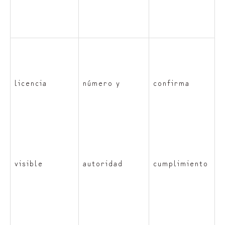
licencia
número y
confirma
visible
autoridad
cumplimiento