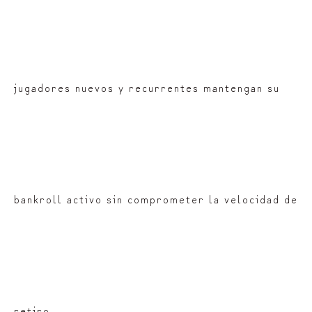
jugadores nuevos y recurrentes mantengan su
bankroll activo sin comprometer la velocidad de
retiro.