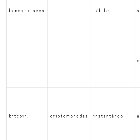
bancaria sepa
hábiles
s
c
bitcoin,
criptomonedas
instantáneo
a