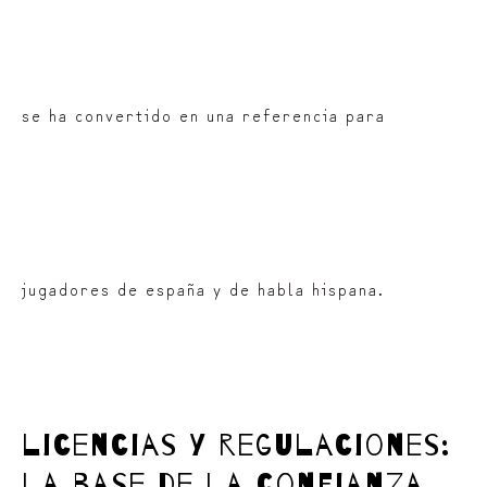
se ha convertido en una referencia para
jugadores de españa y de habla hispana.
licencias y regulaciones:
la base de la confianza