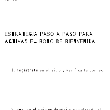
estrategia paso a paso para
activar el bono de bienvenida
regístrate
en el sitio y verifica tu correo.
realiza el primer depósito
cumpliendo el