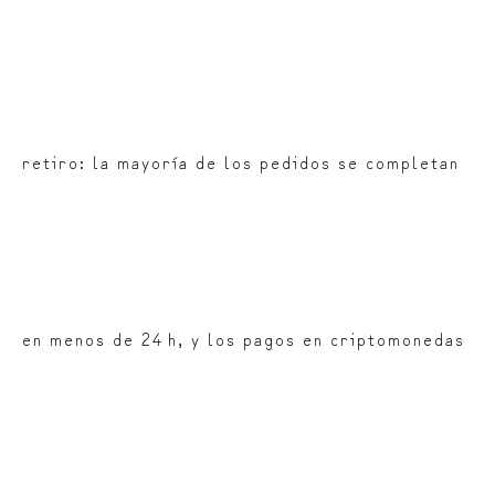
retiro: la mayoría de los pedidos se completan
en menos de 24 h, y los pagos en criptomonedas