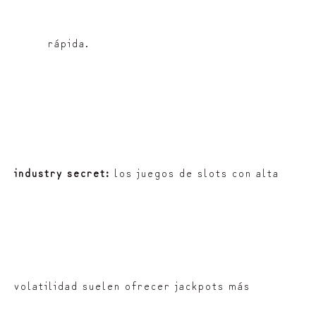
rápida.
industry secret:
los juegos de slots con alta
volatilidad suelen ofrecer jackpots más