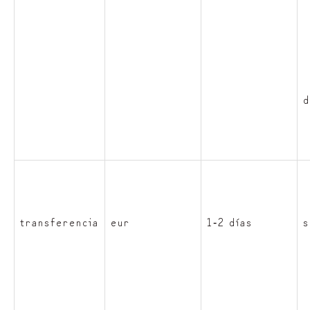
d
transferencia
eur
1‑2 días
s