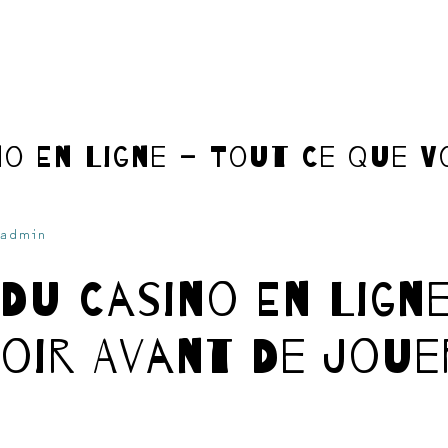
no En Ligne – Tout Ce Que V
admin
Du Casino En Lign
oir Avant De Joue