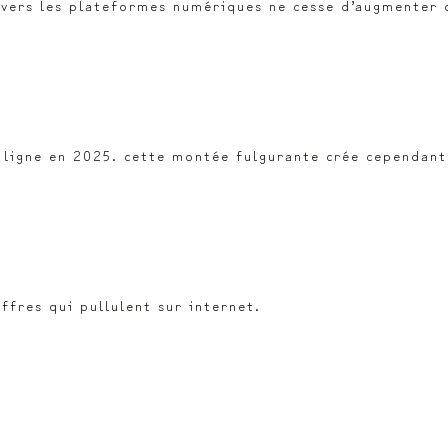
vers les plateformes numériques ne cesse d’augmenter c
 ligne en 2025. cette montée fulgurante crée cependant 
ffres qui pullulent sur internet.