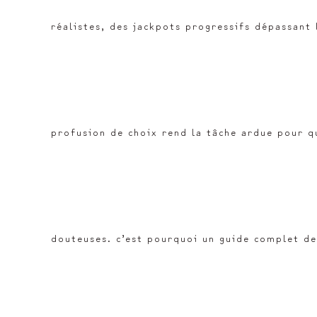
réalistes, des jackpots progressifs dépassant 
profusion de choix rend la tâche ardue pour q
douteuses. c’est pourquoi un guide complet dev