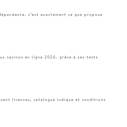
ndépendante. c’est exactement ce que propose
ux casinos en ligne 2026. grâce à ses tests
uent licences, catalogue ludique et conditions