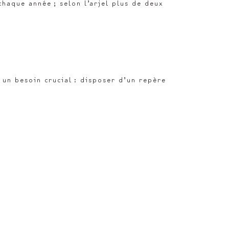
haque année ; selon l’arjel plus de deux
un besoin crucial : disposer d’un repère