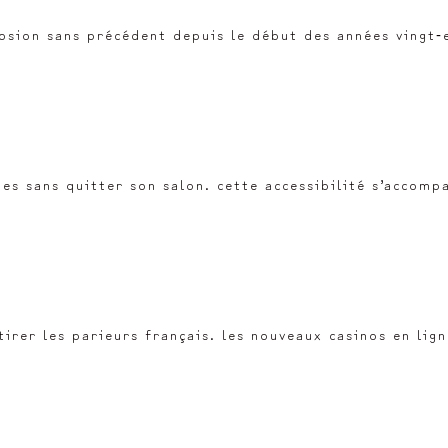
losion sans précédent depuis le début des années vingt‑e
es sans quitter son salon. cette accessibilité s’accomp
tirer les parieurs français. les nouveaux casinos en li