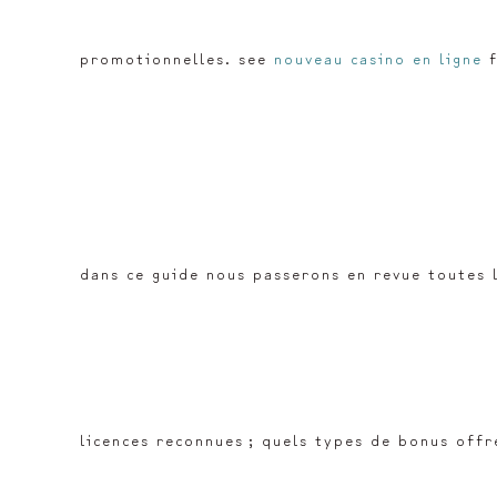
promotionnelles. see
nouveau casino en ligne
f
dans ce guide nous passerons en revue toutes 
licences reconnues ; quels types de bonus off