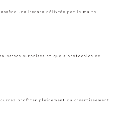
possède une licence délivrée par la malta
mauvaises surprises et quels protocoles de
pourrez profiter pleinement du divertissement