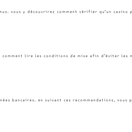
nus. vous y découvrirez comment vérifier qu’un casino 
 comment lire les conditions de mise afin d’éviter les 
nnées bancaires. en suivant ces recommandations, vous 