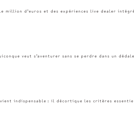
le million d’euros et des expériences live dealer intég
uiconque veut s’aventurer sans se perdre dans un dédal
ient indispensable : il décortique les critères essentie