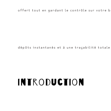
offert tout en gardant le contrôle sur votre b
dépôts instantanés et à une traçabilité totale
introduction