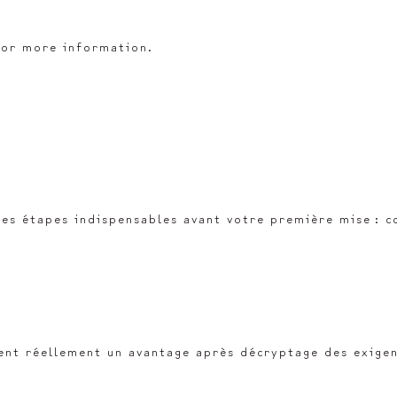
or more information.
les étapes indispensables avant votre première mise : c
rent réellement un avantage après décryptage des exigen