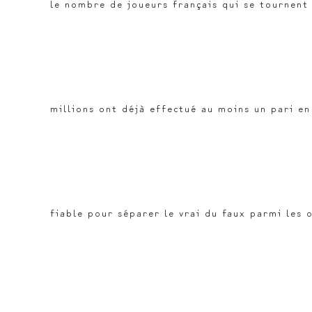
le nombre de joueurs français qui se tournent 
millions ont déjà effectué au moins un pari en
fiable pour séparer le vrai du faux parmi les o