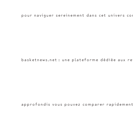
pour naviguer sereinement dans cet univers co
basketnews.net : une plateforme dédiée aux re
approfondis vous pouvez comparer rapidement c