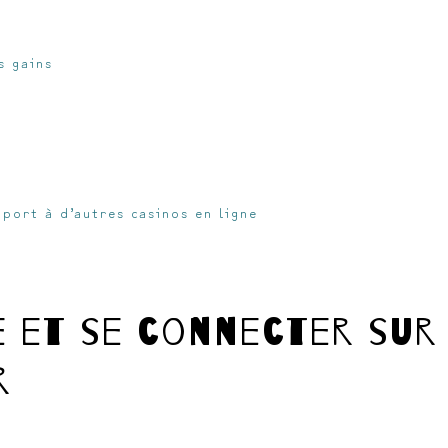
s gains
port à d’autres casinos en ligne
e et se connecter sur
r