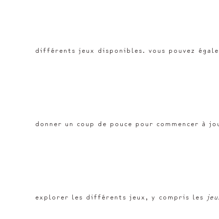
différents jeux disponibles. vous pouvez éga
donner un coup de pouce pour commencer à joue
explorer les différents jeux, y compris les
jeu