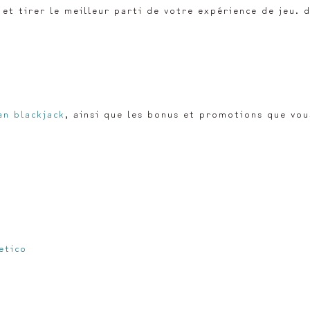
 et tirer le meilleur parti de votre expérience de jeu. 
an blackjack
, ainsi que les bonus et promotions que vo
etico