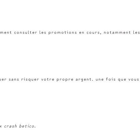
lement consulter les promotions en cours, notamment le
r sans risquer votre propre argent. une fois que vous 
x crash betico
.