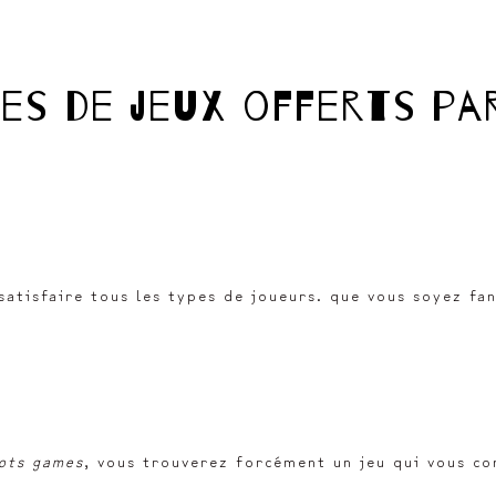
pes de jeux offerts pa
atisfaire tous les types de joueurs. que vous soyez fa
lots games
, vous trouverez forcément un jeu qui vous co