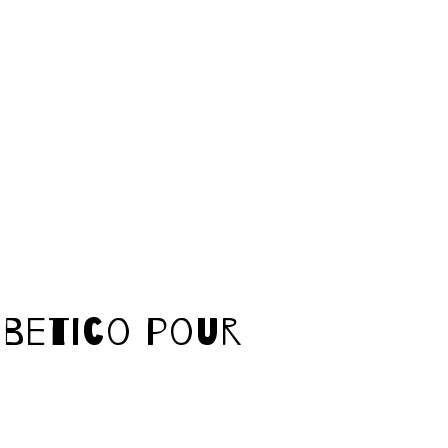
 betico pour