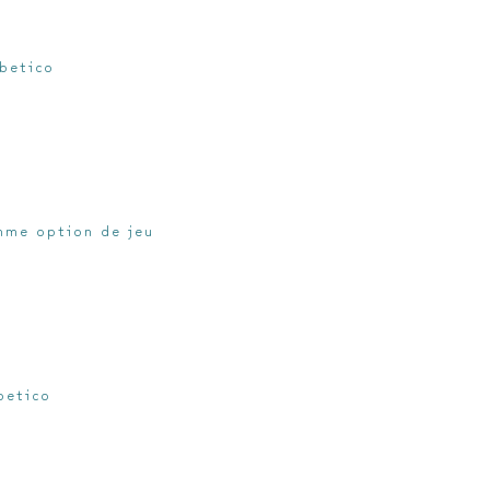
 betico
omme option de jeu
betico