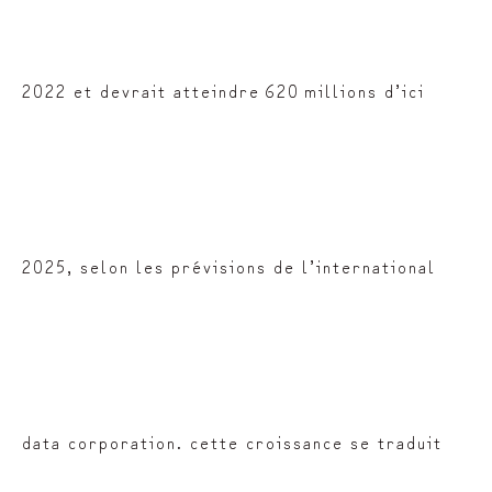
2022 et devrait atteindre 620 millions d’ici
2025, selon les prévisions de l’international
data corporation. cette croissance se traduit