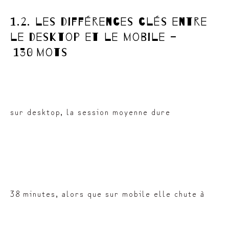
1.2. les différences clés entre
le desktop et le mobile –
130 mots
sur desktop, la session moyenne dure
38 minutes, alors que sur mobile elle chute à