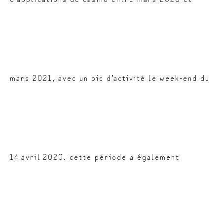
mars 2021, avec un pic d’activité le week‑end du
14 avril 2020. cette période a également