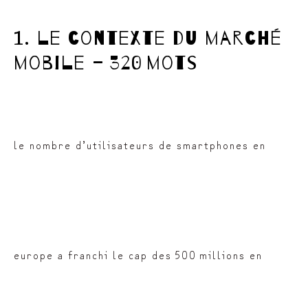
1. le contexte du marché
mobile – 320 mots
le nombre d’utilisateurs de smartphones en
europe a franchi le cap des 500 millions en