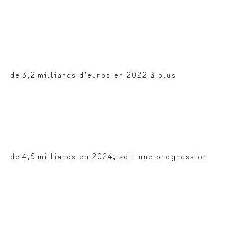
de 3,2 milliards d’euros en 2022 à plus
de 4,5 milliards en 2024, soit une progression