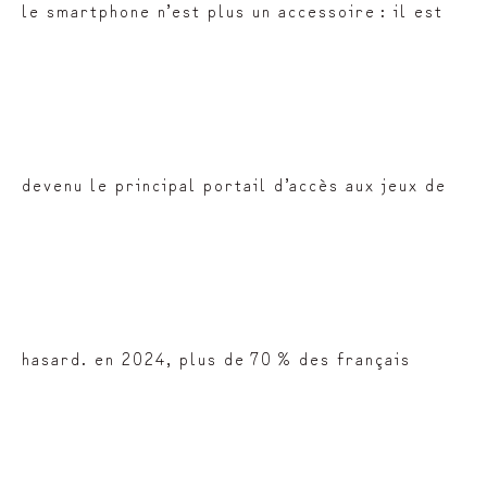
le smartphone n’est plus un accessoire : il est
devenu le principal portail d’accès aux jeux de
hasard. en 2024, plus de 70 % des français