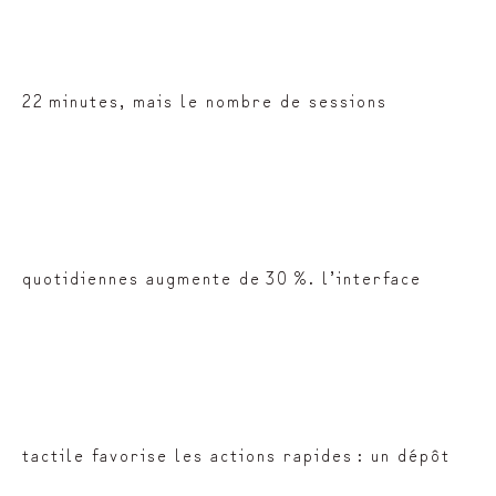
22 minutes, mais le nombre de sessions
quotidiennes augmente de 30 %. l’interface
tactile favorise les actions rapides : un dépôt