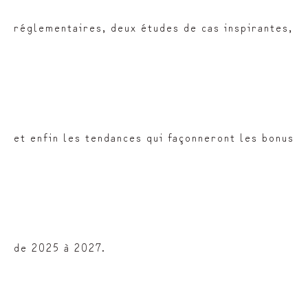
réglementaires, deux études de cas inspirantes,
et enfin les tendances qui façonneront les bonus
de 2025 à 2027.