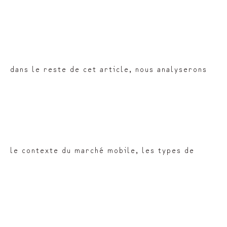
dans le reste de cet article, nous analyserons
le contexte du marché mobile, les types de