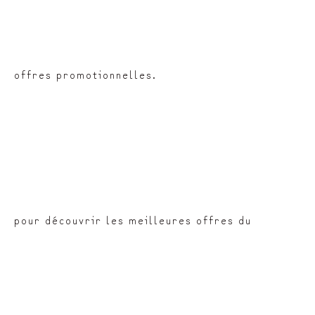
offres promotionnelles.
pour découvrir les meilleures offres du