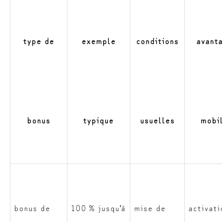
type de
exemple
conditions
avant
bonus
typique
usuelles
mobi
bonus de
100 % jusqu’à
mise de
activati