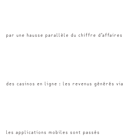
par une hausse parallèle du chiffre d’affaires
des casinos en ligne : les revenus générés via
les applications mobiles sont passés