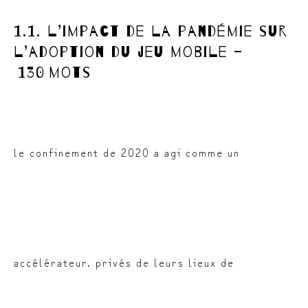
1.1. l’impact de la pandémie sur
l’adoption du jeu mobile –
130 mots
le confinement de 2020 a agi comme un
accélérateur. privés de leurs lieux de