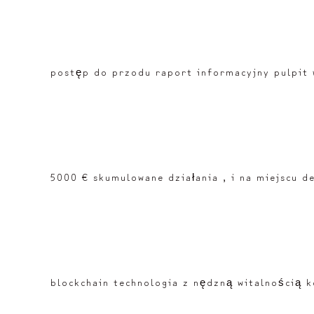
postęp do przodu raport informacyjny pulpit w
5000 € skumulowane działania , i na miejscu 
blockchain technologia z nędzną witalnością k