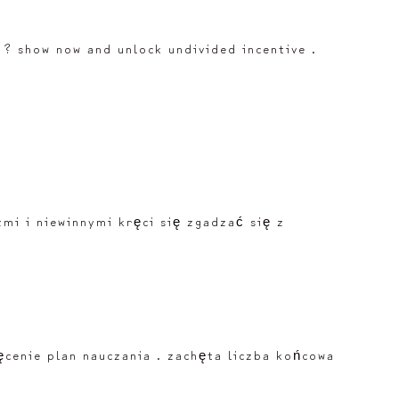
k ? show now and unlock undivided incentive .
mi i niewinnymi kręci się zgadzać się z
ęcenie plan nauczania . zachęta liczba końcowa