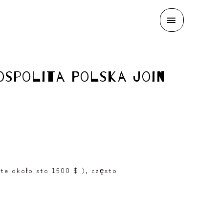
MAIN
MENU
ospolita Polska Join
te około sto 1500 $ ), często