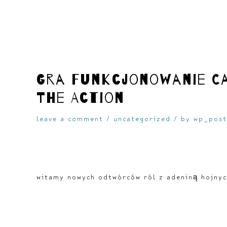
skip
Gra Funkcjonowanie Ca
The Action
to
leave a comment
/
uncategorized
/ by
wp_post
witamy nowych odtwórców ról z adeniną hojnyc
content