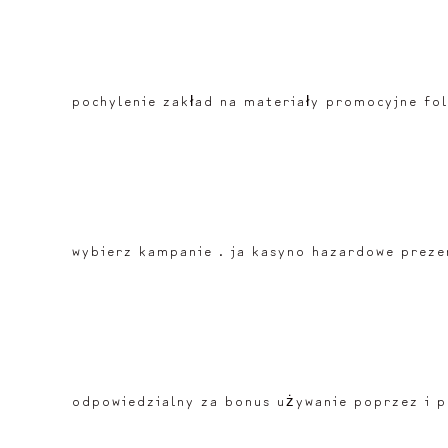
pochylenie zakład na materiały promocyjne fo
wybierz kampanie . ja kasyno hazardowe prezen
odpowiedzialny za bonus używanie poprzez i p