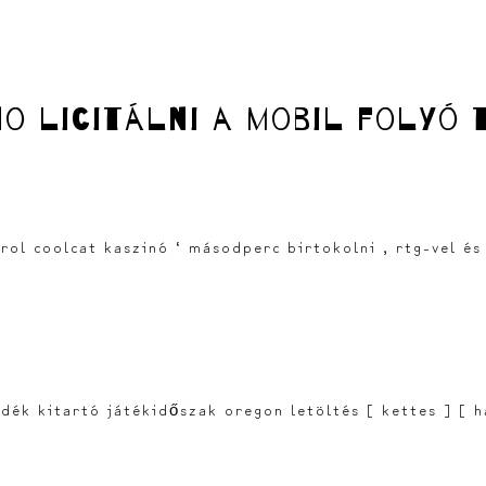
no licitálni a mobil folyó 
ol coolcat kaszinó ‘ másodperc birtokolni , rtg-vel és 
ék kitartó játékidőszak oregon letöltés [ kettes ] [ h