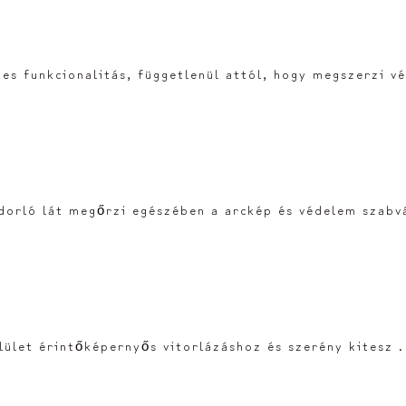
ljes funkcionalitás, függetlenül attól, hogy megszerzi 
ndorló lát megőrzi egészében a arckép és védelem szabv
elület érintőképernyős vitorlázáshoz és szerény kitesz