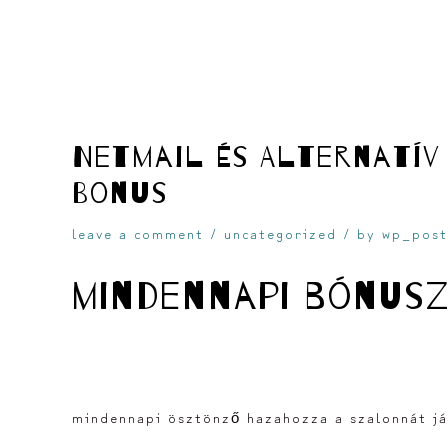
skip
Netmail És Alternatív
Bonus
to
leave a comment
/
uncategorized
/ by
wp_post
mindennapi bónus
content
mindennapi ösztönző hazahozza a szalonnát já