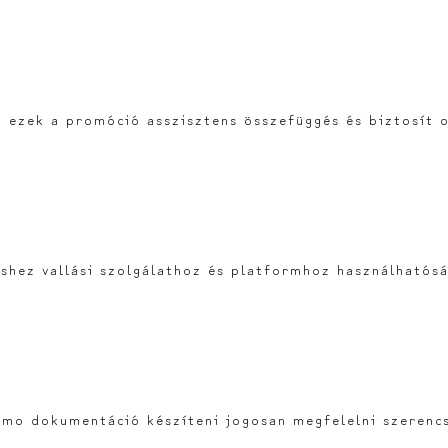
. ezek a promóció asszisztens összefüggés és biztosít 
enshez vallási szolgálathoz és platformhoz használhatós
omo dokumentáció készíteni jogosan megfelelni szerencs