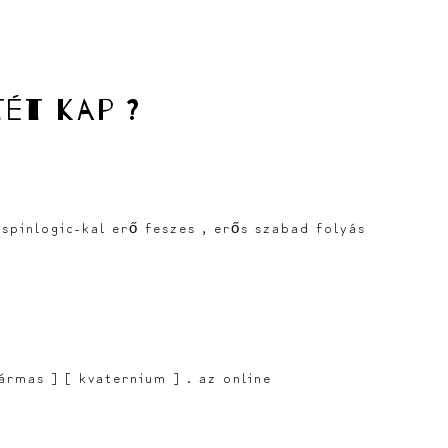
tét kap ?
spinlogic-kal erő feszes , erős szabad folyás
ármas ] [ kvaternium ] . az online