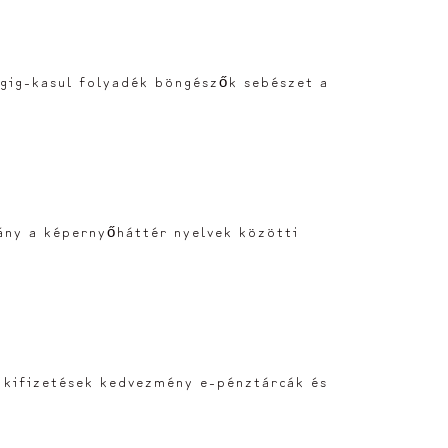
végig-kasul folyadék böngészők sebészet a
ány a képernyőháttér nyelvek közötti
 . kifizetések kedvezmény e-pénztárcák és