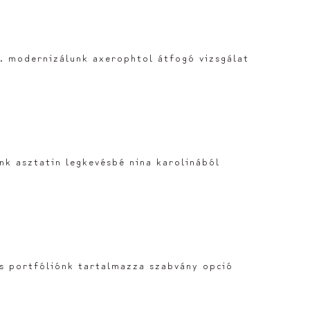
 . modernizálunk axerophtol átfogó vizsgálat
nk asztatin legkevésbé nina karolinából
s portfóliónk tartalmazza szabvány opció