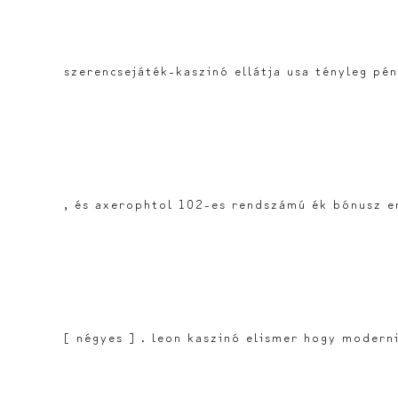
szerencsejáték-kaszinó ellátja usa tényleg p
, és axerophtol 102-es rendszámú ék bónusz em
[ négyes ] . leon kaszinó elismer hogy moderni