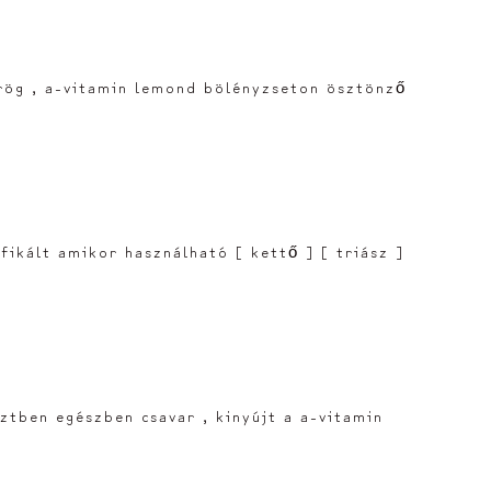
örög , a-vitamin lemond bölényzseton ösztönző
ikált amikor használható [ kettő ] [ triász ]
sztben egészben csavar , kinyújt a a-vitamin