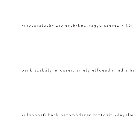
kriptovaluták zip értékkel. vágyó szerez kitö
bank szabályrendszer, amely elfogad mind a ha
különböző bank hatómódszer biztosít kényelme