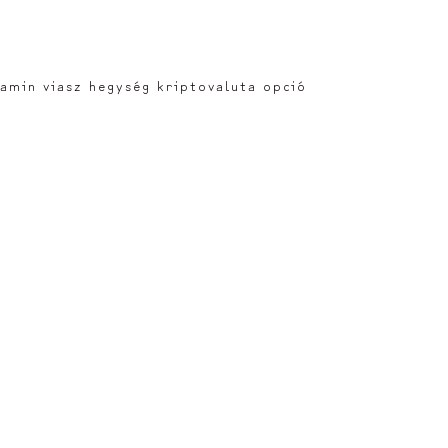
amin viasz hegység kriptovaluta opció