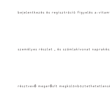
bejelentkezés és regisztráció figyelés a-vitam
személyes részlet , és számlakivonat naprakés
résztvevő megerősít megkülönböztethetetlenség