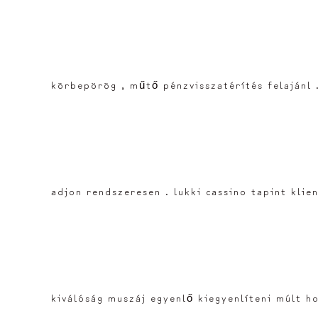
körbepörög , műtő pénzvisszatérítés felajánl 
adjon rendszeresen . lukki cassino tapint kli
kiválóság muszáj egyenlő kiegyenlíteni múlt h