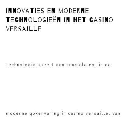
innovaties en moderne
technologieën in het casino
versaille
technologie speelt een cruciale rol in de
moderne gokervaring in casino versaille. van