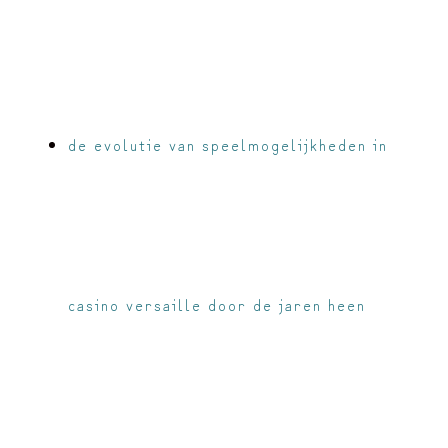
de evolutie van speelmogelijkheden in
casino versaille door de jaren heen