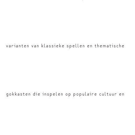
varianten van klassieke spellen en thematische
gokkasten die inspelen op populaire cultuur en