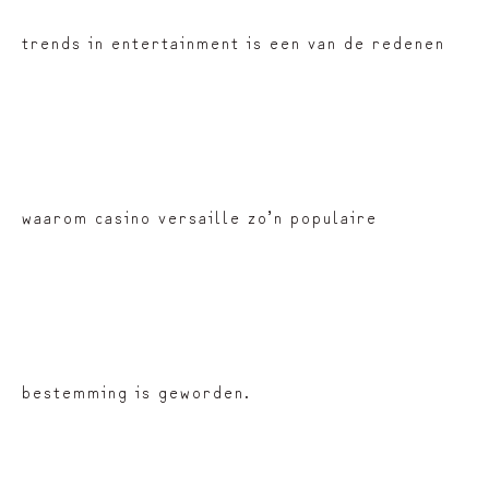
trends in entertainment is een van de redenen
waarom casino versaille zo’n populaire
bestemming is geworden.