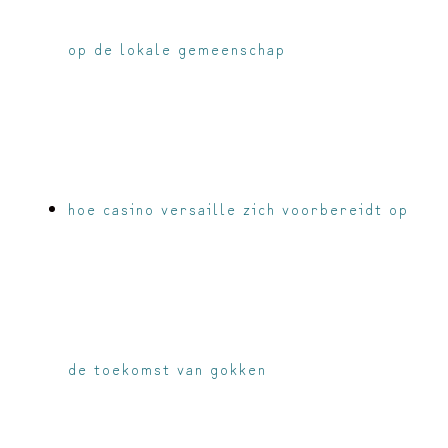
op de lokale gemeenschap
hoe casino versaille zich voorbereidt op
de toekomst van gokken