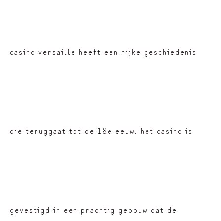
casino versaille heeft een rijke geschiedenis
die teruggaat tot de 18e eeuw. het casino is
gevestigd in een prachtig gebouw dat de