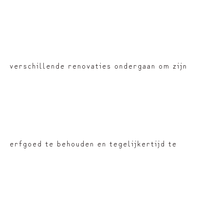
verschillende renovaties ondergaan om zijn
erfgoed te behouden en tegelijkertijd te