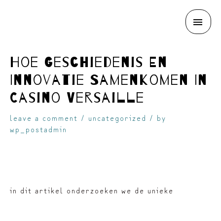
MAI
skip
ME
Hoe Geschiedenis En
Innovatie Samenkomen In
Casino Versaille
leave a comment
/
uncategorized
/ by
to
wp_postadmin
in dit artikel onderzoeken we de unieke
content