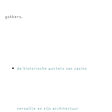
gokkers.
de historische wortels van casino
versaille en zijn architectuur