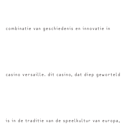
combinatie van geschiedenis en innovatie in
casino versaille. dit casino, dat diep geworteld
is in de traditie van de speelkultur van europa,