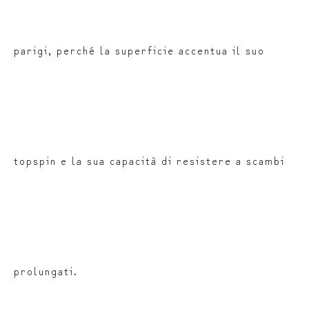
parigi, perché la superficie accentua il suo
topspin e la sua capacità di resistere a scambi
prolungati.