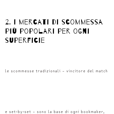
2. i mercati di scommessa
più popolari per ogni
superficie
le scommesse tradizionali – vincitore del match
e set‑by‑set – sono la base di ogni bookmaker,