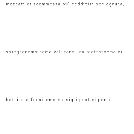
mercati di scommessa più redditizi per ognuna,
spiegheremo come valutare una piattaforma di
betting e forniremo consigli pratici per i