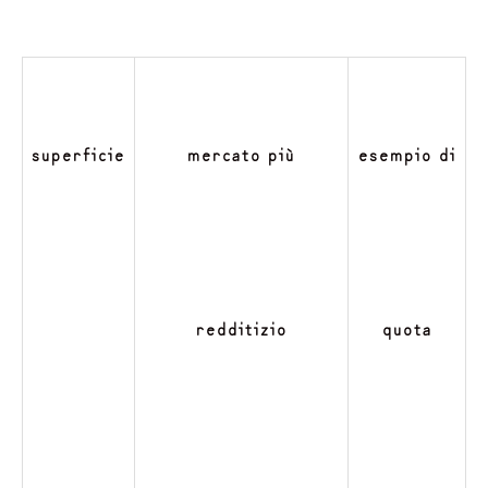
superficie
mercato più
esempio di
redditizio
quota