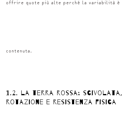
offrire quote più alte perché la variabilità è
contenuta.
1.2. la terra rossa: scivolata,
rotazione e resistenza fisica