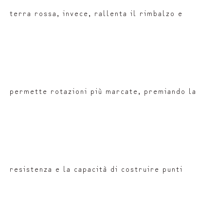
terra rossa, invece, rallenta il rimbalzo e
permette rotazioni più marcate, premiando la
resistenza e la capacità di costruire punti