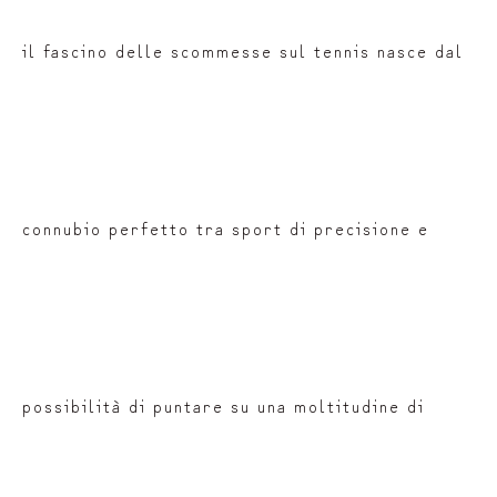
il fascino delle scommesse sul tennis nasce dal
connubio perfetto tra sport di precisione e
possibilità di puntare su una moltitudine di