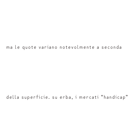
ma le quote variano notevolmente a seconda
della superficie. su erba, i mercati “handicap”