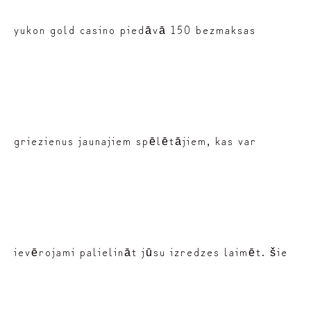
yukon gold casino piedāvā 150 bezmaksas
griezienus jaunajiem spēlētājiem, kas var
ievērojami palielināt jūsu izredzes laimēt. šie