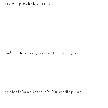
visiem piedāvājumiem.
reģistrējoties yukon gold casino, ir
nepieciešams aizpildīt īsu veidlapu ar