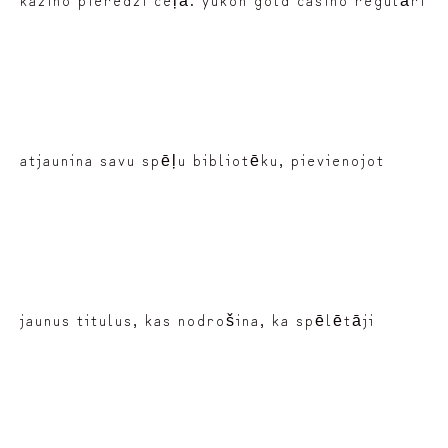
atjaunina savu spēļu bibliotēku, pievienojot
jaunus titulus, kas nodrošina, ka spēlētāji