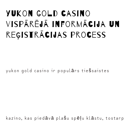
yukon gold casino
vispārējā informācija un
reģistrācijas process
yukon gold casino ir populārs tiešsaistes
kazino, kas piedāvā plašu spēļu klāstu, tostarp