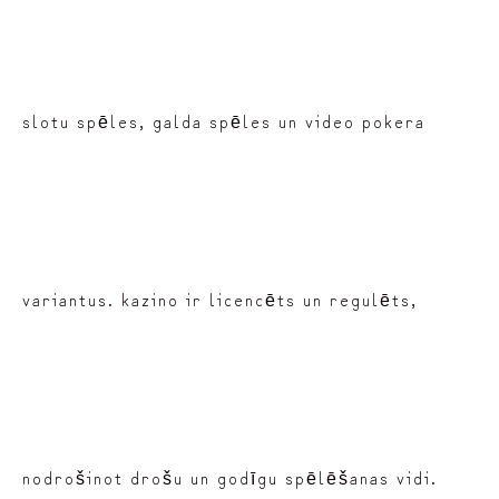
slotu spēles, galda spēles un video pokera
variantus. kazino ir licencēts un regulēts,
nodrošinot drošu un godīgu spēlēšanas vidi.