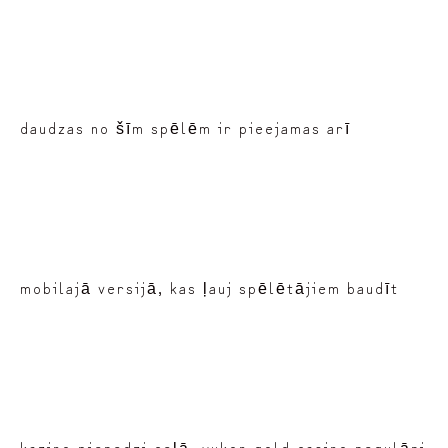
daudzas no šīm spēlēm ir pieejamas arī
mobilajā versijā, kas ļauj spēlētājiem baudīt
kazino pieredzi ceļā. yukon gold casino regulāri