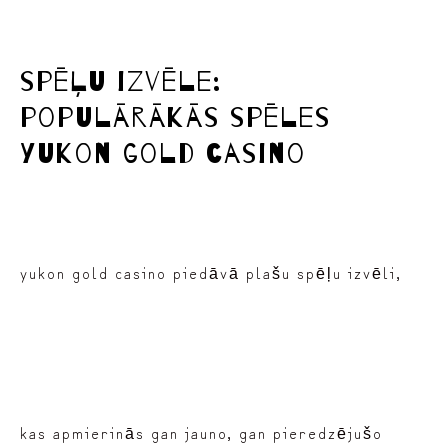
spēļu izvēle:
populārākās spēles
yukon gold casino
yukon gold casino piedāvā plašu spēļu izvēli,
kas apmierinās gan jauno, gan pieredzējušo