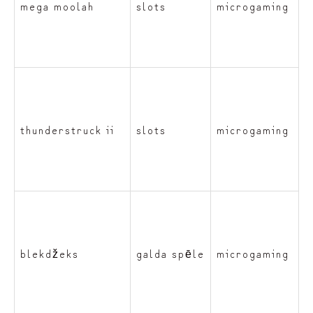
mega moolah
slots
microgaming
thunderstruck ii
slots
microgaming
blekdžeks
galda spēle
microgaming