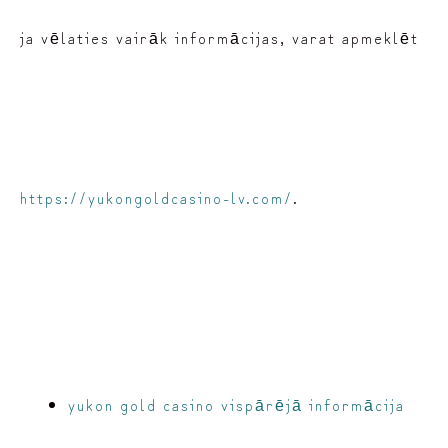
ja vēlaties vairāk informācijas, varat apmeklēt
https://yukongoldcasino-lv.com/
.
yukon gold casino vispārējā informācija