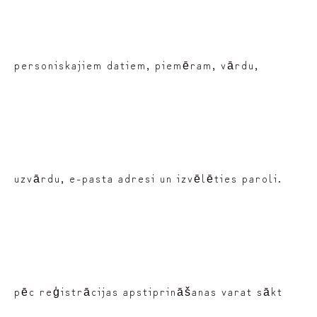
personiskajiem datiem, piemēram, vārdu,
uzvārdu, e-pasta adresi un izvēlēties paroli.
pēc reģistrācijas apstiprināšanas varat sākt