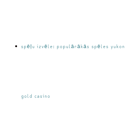
spēļu izvēle: populārākās spēles yukon
gold casino