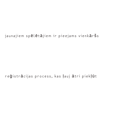
jaunajiem spēlētājiem ir pieejams vienkāršs
reģistrācijas process, kas ļauj ātri piekļūt